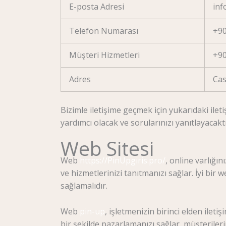
E-posta Adresi
in
Telefon Numarası
+90
Müşteri Hizmetleri
+90
Adres
Cas
Bizimle iletişime geçmek için yukarıdaki ileti
yardımcı olacak ve sorularınızı yanıtlayacak
Web Sitesi
Web
https://PinUpgiris.pro/
, online varlığın
ve hizmetlerinizi tanıtmanızı sağlar. İyi bir w
sağlamalıdır.
Web
pin-up
, işletmenizin birinci elden ileti
bir şekilde pazarlamanızı sağlar, müşterileri