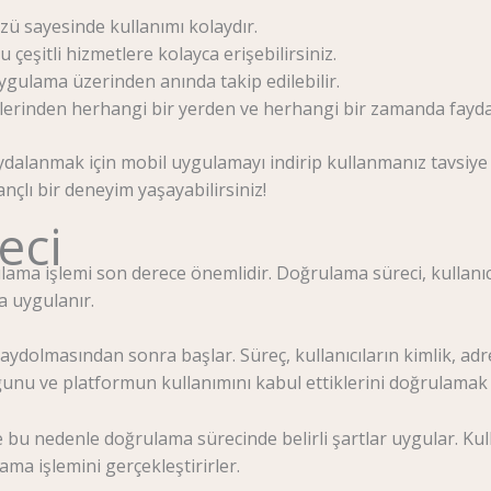
zü sayesinde kullanımı kolaydır.
eşitli hizmetlere kolayca erişebilirsiniz.
uygulama üzerinden anında takip edilebilir.
tlerinden herhangi bir yerden ve herhangi bir zamanda fayda
ydalanmak için mobil uygulamayı indirip kullanmanız tavsiye 
nçlı bir deneyim yaşayabilirsiniz!
eci
ma işlemi son derece önemlidir. Doğrulama süreci, kullanıcıl
a uygulanır.
ydolmasından sonra başlar. Süreç, kullanıcıların kimlik, adres 
uğunu ve platformun kullanımını kabul ettiklerini doğrulamak iç
ve bu nedenle doğrulama sürecinde belirli şartlar uygular. Kull
ama işlemini gerçekleştirirler.