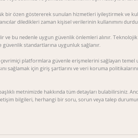
yük bir özen göstererek sunulan hizmetleri iyileştirmek ve kul
lanıcılar diledikleri zaman kişisel verilerinin kullanımını durdur
idir ve bu nedenle uygun güvenlik önlemleri alınır. Teknoloj
 ve güvenlik standartlarına uygunluk sağlanır.
arın çevrimiçi platformlara güvenle erişmelerini sağlayan temel 
ı sağlamak için giriş şartlarını ve veri koruma politikalarını
r başlıklı metnimizde hakkında tüm detayları bulabilirsiniz. An
. İletişim bilgileri, herhangi bir soru, sorun veya talep duru