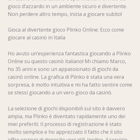
gioco d’azzardo in un ambiente sicuro e divertente.
Non perdere altro tempo, inizia a giocare subito!
Gioca al divertente gioco Plinko Online: Ecco come
giocare al casinò in Italia
Ho avuto un’esperienza fantastica giocando a Plinko
Online su questo casinò italiano! Mi chiamo Marco,
ho 35 anni e sono un appassionato di giochi da
casinò online. La grafica di Plinko è stata una vera
sorpresa, è molto intuitiva e mi ha fatto sentire come
se stessi giocando a un vero gioco da casinò.
La selezione di giochi disponibili sul sito è davvero
ampia, ma Plinko è diventato rapidamente uno dei
mieí preferiti. Il processo di registrazione è stato
molto semplice e ho apprezzato il fatto che il sito
offre opzioni di deposito versatili. Inoltre, il servizio