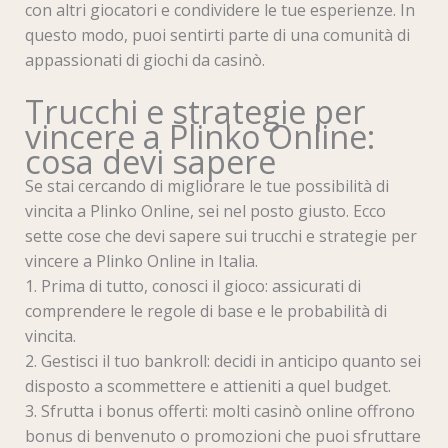
con altri giocatori e condividere le tue esperienze. In
questo modo, puoi sentirti parte di una comunità di
appassionati di giochi da casinò.
Trucchi e strategie per
vincere a Plinko Online:
cosa devi sapere
Se stai cercando di migliorare le tue possibilità di
vincita a Plinko Online, sei nel posto giusto. Ecco
sette cose che devi sapere sui trucchi e strategie per
vincere a Plinko Online in Italia.
1. Prima di tutto, conosci il gioco: assicurati di
comprendere le regole di base e le probabilità di
vincita.
2. Gestisci il tuo bankroll: decidi in anticipo quanto sei
disposto a scommettere e attieniti a quel budget.
3. Sfrutta i bonus offerti: molti casinò online offrono
bonus di benvenuto o promozioni che puoi sfruttare