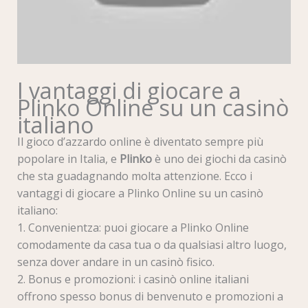
I vantaggi di giocare a
Plinko Online su un casinò
italiano
Il gioco d’azzardo online è diventato sempre più
popolare in Italia, e
Plinko
è uno dei giochi da casinò
che sta guadagnando molta attenzione. Ecco i
vantaggi di giocare a Plinko Online su un casinò
italiano:
1. Convenientza: puoi giocare a Plinko Online
comodamente da casa tua o da qualsiasi altro luogo,
senza dover andare in un casinò fisico.
2. Bonus e promozioni: i casinò online italiani
offrono spesso bonus di benvenuto e promozioni a