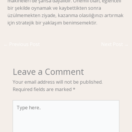
makineleri de şansa dayalıdır. Önemli olan, eğlenceli
bir şekilde oynamak ve kaybettikten sonra
üzülmemekten ziyade, kazanma olasılığınızı artırmak
için stratejik bir yaklaşım benimsemektir.
←
Previous Post
Next Post
→
Leave a Comment
Your email address will not be published.
Required fields are marked
*
Type
here..