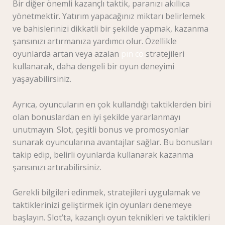
Bir diğer önemli kazançlı taktik, paranızı akıllıca
yönetmektir. Yatırım yapacağınız miktarı belirlemek
ve bahislerinizi dikkatli bir şekilde yapmak, kazanma
şansınızı artırmanıza yardımcı olur. Özellikle
oyunlarda artan veya azalan
pın co
stratejileri
kullanarak, daha dengeli bir oyun deneyimi
yaşayabilirsiniz.
Ayrıca, oyuncuların en çok kullandığı taktiklerden biri
olan bonuslardan en iyi şekilde yararlanmayı
unutmayın. Slot, çeşitli bonus ve promosyonlar
sunarak oyuncularına avantajlar sağlar. Bu bonusları
takip edip, belirli oyunlarda kullanarak kazanma
şansınızı artırabilirsiniz.
Gerekli bilgileri edinmek, stratejileri uygulamak ve
taktiklerinizi geliştirmek için oyunları denemeye
başlayın. Slot’ta, kazançlı oyun teknikleri ve taktikleri