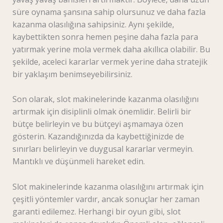
süre oynama şansına sahip olursunuz ve daha fazla
kazanma olasılığına sahipsiniz. Aynı şekilde,
kaybettikten sonra hemen peşine daha fazla para
yatırmak yerine mola vermek daha akıllıca olabilir. Bu
şekilde, aceleci kararlar vermek yerine daha stratejik
bir yaklaşım benimseyebilirsiniz.
Son olarak, slot makinelerinde kazanma olasılığını
artırmak için disiplinli olmak önemlidir. Belirli bir
bütçe belirleyin ve bu bütçeyi aşmamaya özen
gösterin. Kazandığınızda da kaybettiğinizde de
sınırları belirleyin ve duygusal kararlar vermeyin.
Mantıklı ve düşünmeli hareket edin.
Slot makinelerinde kazanma olasılığını artırmak için
çeşitli yöntemler vardır, ancak sonuçlar her zaman
garanti edilemez. Herhangi bir oyun gibi, slot