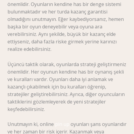
önemlidir. Oyunların kendine has bir denge sistemi
bulunmaktadır ve her turda kazanç garantisi
olmadığını unutmayın. Eğer kaybediyorsanız, hemen
başka bir oyun deneyebilir veya oyuna ara
verebilirsiniz. Aynı şekilde, büyük bir kazanç elde
ettiyseniz, daha fazla riske girmek yerine karınızı
realize edebilirsiniz.
Üçüncü taktik olarak, oyunlarda strateji geliştirmeniz
önemlidir. Her oyunun kendine has bir oynanış şekli
ve kuralları vardır. Oyunları daha iyi anlamak ve
kazançlı çıkabilmek için bu kuralları öğrenip,
stratejiler geliştirebilirsiniz. Ayrıca, diğer oyuncuların
taktiklerini gözlemleyerek de yeni stratejiler
keşfedebilirsiniz.
Unutmayın ki, online
pin up
oyunları şans oyunlarıdır
ve her zaman bir risk içerir. Kazanmak veya