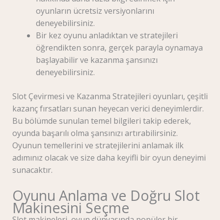
oyunların ücretsiz versiyonlarını
deneyebilirsiniz.
Bir kez oyunu anladıktan ve stratejileri
öğrendikten sonra, gerçek parayla oynamaya
başlayabilir ve kazanma şansınızı
deneyebilirsiniz.
Slot Çevirmesi ve Kazanma Stratejileri oyunları, çeşitli
kazanç fırsatları sunan heyecan verici deneyimlerdir.
Bu bölümde sunulan temel bilgileri takip ederek,
oyunda başarılı olma şansınızı artırabilirsiniz.
Oyunun temellerini ve stratejilerini anlamak ilk
adımınız olacak ve size daha keyifli bir oyun deneyimi
sunacaktır.
Oyunu Anlama ve Doğru Slot
Makinesini Seçme
Slot makineleri, oyun dünyasında popüler bir