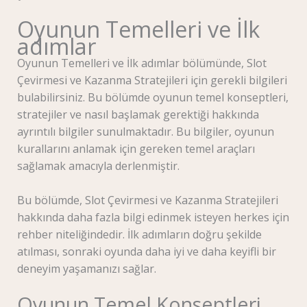
Oyunun Temelleri ve İlk
adımlar
Oyunun Temelleri ve İlk adımlar bölümünde, Slot
Çevirmesi ve Kazanma Stratejileri için gerekli bilgileri
bulabilirsiniz. Bu bölümde oyunun temel konseptleri,
stratejiler ve nasıl başlamak gerektiği hakkında
ayrıntılı bilgiler sunulmaktadır. Bu bilgiler, oyunun
kurallarını anlamak için gereken temel araçları
sağlamak amacıyla derlenmiştir.
Bu bölümde, Slot Çevirmesi ve Kazanma Stratejileri
hakkında daha fazla bilgi edinmek isteyen herkes için
rehber niteliğindedir. İlk adımların doğru şekilde
atılması, sonraki oyunda daha iyi ve daha keyifli bir
deneyim yaşamanızı sağlar.
Oyunun Temel Konseptleri