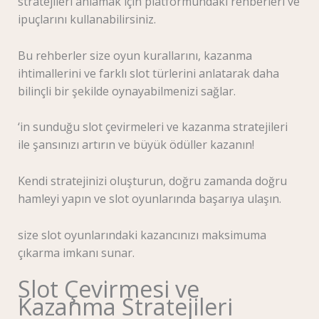
stratejileri anlamak için platformundaki rehberleri ve
ipuçlarını kullanabilirsiniz.
Bu rehberler size oyun kurallarını, kazanma
ihtimallerini ve farklı slot türlerini anlatarak daha
bilinçli bir şekilde oynayabilmenizi sağlar.
‘in sunduğu slot çevirmeleri ve kazanma stratejileri
ile şansınızı artırın ve büyük ödüller kazanın!
Kendi stratejinizi oluşturun, doğru zamanda doğru
hamleyi yapın ve slot oyunlarında başarıya ulaşın.
size slot oyunlarındaki kazancınızı maksimuma
çıkarma imkanı sunar.
Slot Çevirmesi ve
Kazanma Stratejileri