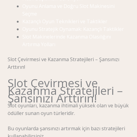
Oyunu Anlama ve Doğru Slot Makinesini
Seçme
Kazançlı Oyun Teknikleri ve Taktikler
Oyunu Stratejik Oynamak: Kazançlı Taktikler
Slot Makinelerinde Kazanma Olasılığını
Artırma Yolları
Slot Çevirmesi ve Kazanma Stratejileri – Şansınızı
Arttırın!
Slot Çevirmesi ve
Kazanma Stratejileri –
Şansınızı Arttırın!
Slot oyunları, kazanma ihtimali yüksek olan ve büyük
ödüller sunan oyun türleridir.
Bu oyunlarda şansınızı artırmak için bazı stratejileri
kullanabilirsiniz.