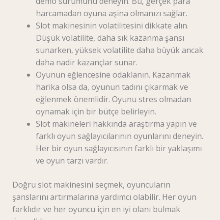
demo sürümünü deneyin. Bu, gerçek para
harcamadan oyuna aşina olmanızı sağlar.
Slot makinesinin volatilitesini dikkate alın.
Düşük volatilite, daha sık kazanma şansı
sunarken, yüksek volatilite daha büyük ancak
daha nadir kazançlar sunar.
Oyunun eğlencesine odaklanın. Kazanmak
harika olsa da, oyunun tadını çıkarmak ve
eğlenmek önemlidir. Oyunu stres olmadan
oynamak için bir bütçe belirleyin.
Slot makineleri hakkında araştırma yapın ve
farklı oyun sağlayıcılarının oyunlarını deneyin.
Her bir oyun sağlayıcısının farklı bir yaklaşımı
ve oyun tarzı vardır.
Doğru slot makinesini seçmek, oyuncuların
şanslarını artırmalarına yardımcı olabilir. Her oyun
farklıdır ve her oyuncu için en iyi olanı bulmak