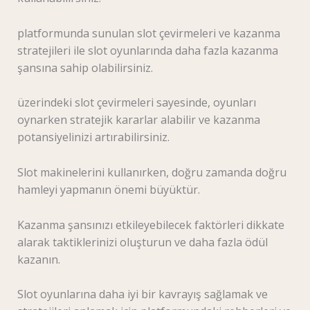
platformunda sunulan slot çevirmeleri ve kazanma
stratejileri ile slot oyunlarında daha fazla kazanma
şansına sahip olabilirsiniz.
üzerindeki slot çevirmeleri sayesinde, oyunları
oynarken stratejik kararlar alabilir ve kazanma
potansiyelinizi artırabilirsiniz.
Slot makinelerini kullanırken, doğru zamanda doğru
hamleyi yapmanın önemi büyüktür.
Kazanma şansınızı etkileyebilecek faktörleri dikkate
alarak taktiklerinizi oluşturun ve daha fazla ödül
kazanın.
Slot oyunlarına daha iyi bir kavrayış sağlamak ve