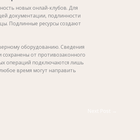
ность новых онлай-клубов. Для
щей документации, подлинности
ицы. Подлинные ресурсы создают
верному оборудованию. Сведения
и сохранены от противозаконного
ных операций подключаются лишь
любое время могут направить
Next Post
→