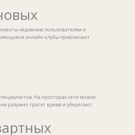
новых
резенты недавним пользователям и
вляющиеся онлайн-клубы привлекают
пециалистов. На просторах сети можно
ни разумно тратят время и уберегают
зартных