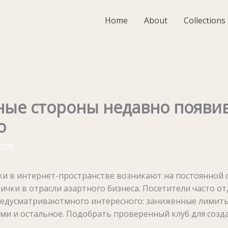
Home
About
Collections
ные стороны недавно появи
о
2025
 в интернет-пространстве возникают на постоянной о
ички в отрасли азартного бизнеса. Посетители часто 
едусматриваютмного интересного: заниженные лимиты 
и и остальное. Подобрать проверенный клуб для созда