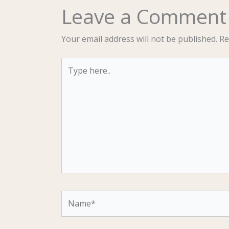
Leave a Comment
Your email address will not be published.
Re
Type
here..
Name*