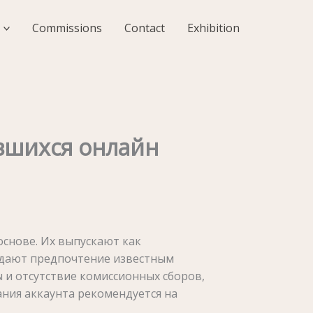
Commissions
Contact
Exhibition
вшихся онлайн
снове. Их выпускают как
отдают предпочтение известным
и отсутствие комиссионных сборов,
ния аккаунта рекомендуется на