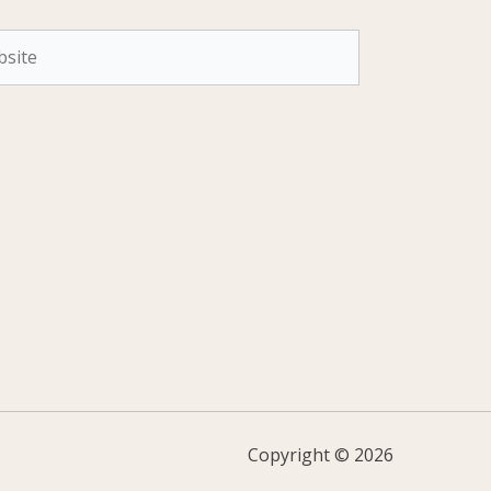
ite
Copyright © 2026