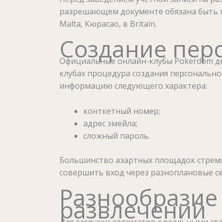
разрешающем документе обязана быть пр
Malta, Кюрасао, в Britain.
Создание пер
Официальные онлайн-клубы Pokerdom до
клубах процедура создания персонально
информацию следующего характера:
конткетный номер;
адрес эмейла;
сложный пароль.
Большинство азартных площадок стремят
совершить вход через разноплановые сер
Разнообразие
развлечений