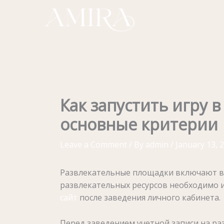
Skip
to
content
Как запустить игру 
основные критерии
Leave a Comment
/ By
admin
/
January 13, 
Развлекательные площадки включают вид
развлекательных ресурсов необходимо и
сайт
после заведения личного кабинета.
Перед заведением учетной записи на ра