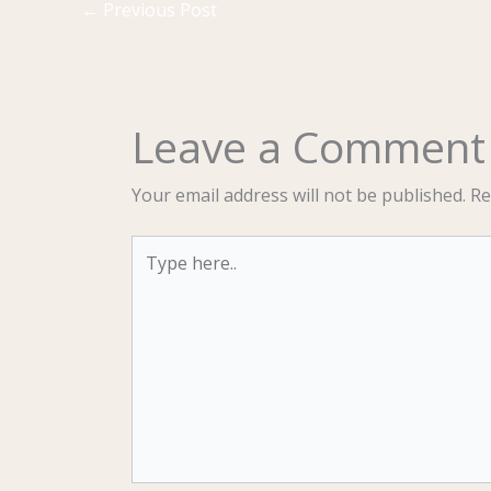
←
Previous Post
Leave a Comment
Your email address will not be published.
Re
Type
here..