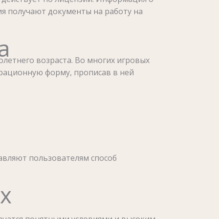
ия получают документы на работу на
а
летнего возраста. Во многих игровых
трационную форму, прописав в ней
тавляют пользователям способ
х