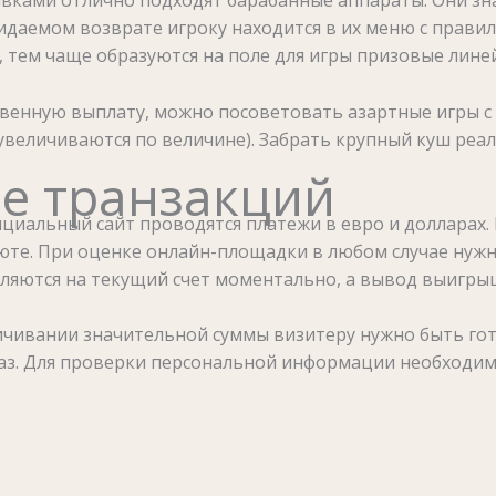
авками отлично подходят барабанные аппараты. Они з
даемом возврате игроку находится в их меню с правил
, тем чаще образуются на поле для игры призовые лине
твенную выплату, можно посоветовать азартные игры 
 увеличиваются по величине). Забрать крупный куш реа
е транзакций
циальный сайт проводятся платежи в евро и долларах.
те. При оценке онлайн-площадки в любом случае нужно
яются на текущий счет моментально, а вывод выигрыш
ичивании значительной суммы визитеру нужно быть г
аз. Для проверки персональной информации необходим