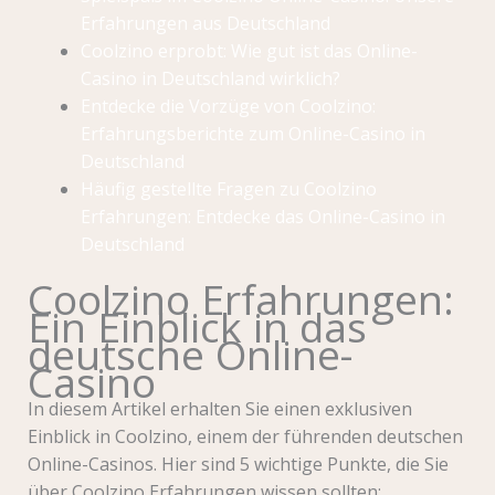
Erfahrungen aus Deutschland
Coolzino erprobt: Wie gut ist das Online-
Casino in Deutschland wirklich?
Entdecke die Vorzüge von Coolzino:
Erfahrungsberichte zum Online-Casino in
Deutschland
Häufig gestellte Fragen zu Coolzino
Erfahrungen: Entdecke das Online-Casino in
Deutschland
Coolzino Erfahrungen:
Ein Einblick in das
deutsche Online-
Casino
In diesem Artikel erhalten Sie einen exklusiven
Einblick in Coolzino, einem der führenden deutschen
Online-Casinos. Hier sind 5 wichtige Punkte, die Sie
über Coolzino Erfahrungen wissen sollten: