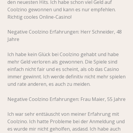
den neuesten Hits. Ich habe schon viel Geld auf
Coolzino gewonnen und kann es nur empfehlen.
Richtig cooles Online-Casino!
Negative Coolzino Erfahrungen: Herr Schneider, 48
Jahre
Ich habe kein Glück bei Coolzino gehabt und habe
mehr Geld verloren als gewonnen. Die Spiele sind
einfach nicht fair und es scheint, als ob das Casino
immer gewinnt. Ich werde definitiv nicht mehr spielen
und rate anderen, es auch zu meiden.
Negative Coolzino Erfahrungen: Frau Maier, 55 Jahre
Ich war sehr enttäuscht von meiner Erfahrung mit
Coolzino. Ich hatte Probleme bei der Anmeldung und
es wurde mir nicht geholfen, asdasd. Ich habe auch