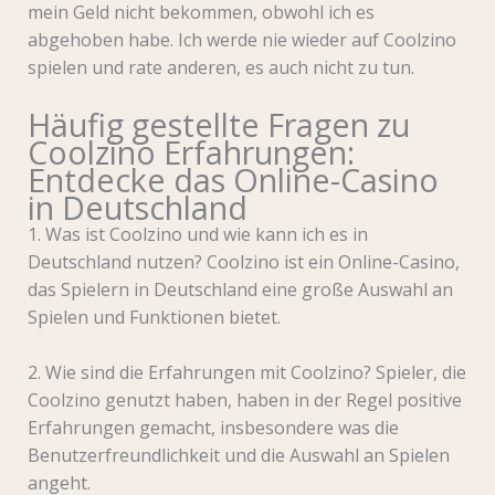
mein Geld nicht bekommen, obwohl ich es
abgehoben habe. Ich werde nie wieder auf Coolzino
spielen und rate anderen, es auch nicht zu tun.
Häufig gestellte Fragen zu
Coolzino Erfahrungen:
Entdecke das Online-Casino
in Deutschland
1. Was ist Coolzino und wie kann ich es in
Deutschland nutzen? Coolzino ist ein Online-Casino,
das Spielern in Deutschland eine große Auswahl an
Spielen und Funktionen bietet.
2. Wie sind die Erfahrungen mit Coolzino? Spieler, die
Coolzino genutzt haben, haben in der Regel positive
Erfahrungen gemacht, insbesondere was die
Benutzerfreundlichkeit und die Auswahl an Spielen
angeht.