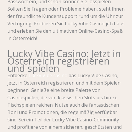
Passwort ein, und schon können Sie losspielen.
Sollten Sie Fragen oder Probleme haben, steht Ihnen
der freundliche Kundensupport rund um die Uhr zur
Verfügung. Probieren Sie Lucky Vibe Casino jetzt aus
und erleben Sie den ultimativen Online-Casino-Spaß
in Österreich!
Lucky Vibe Casino: Jetzt in
Österreich registrieren
und spielen
Entdecke
Lucky Vibe casino
das Lucky Vibe Casino,
jetzt in Österreich registrieren und mit dem Spielen
beginnen! Genieße eine breite Palette von
Casinospielen, die von klassischen Slots bis hin zu
Tischspielen reichen. Nutze auch die fantastischen
Boni und Promotionen, die regelmäßig verfügbar
sind. Sei ein Teil der Lucky Vibe Casino-Community
und profitiere von einem sicheren, geschützten und