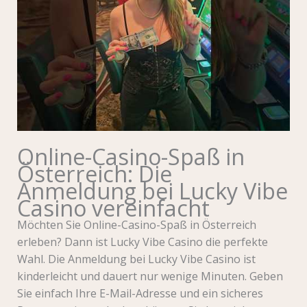
Online-Casino-Spaß in
Österreich: Die
Anmeldung bei Lucky Vibe
Casino vereinfacht
Möchten Sie Online-Casino-Spaß in Österreich
erleben? Dann ist Lucky Vibe Casino die perfekte
Wahl. Die Anmeldung bei Lucky Vibe Casino ist
kinderleicht und dauert nur wenige Minuten. Geben
Sie einfach Ihre E-Mail-Adresse und ein sicheres