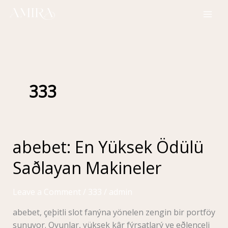
Skip
to
content
333
abebet: En Yüksek Ödülü
abebet:
En
Saðlayan Makineler
Yüksek
Ödülü
Leave a Comment
/
333
/
admin
Saðlayan
Makineler
abebet, çeþitli slot fanýna yönelen zengin bir portföy
sunuyor. Oyunlar, yüksek kâr fýrsatlarý ve eðlenceli