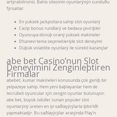
artýrabilirsiniz. Bahis sitesinin oyunlarýnýn sunduðu
fýrsatlar:
En yüksek jackpotlara sahip slot oyunlarý
Cazip bonus rundlarý ve bedava çeviriþler
Oyuncuya dönüþ oraný yüksek makineler
Efsanevi tema seçenekleriyle slot deneyimi
Düþük volatilite oyunlarý ile sürekli kazançlar
abe bet Casino’nun Slot
Deneyimini Zenginleþtiren
Firmalar
abebet, kumar makineleri konusunda çok geniþ bir
yelpazeye sahip. Hem yeni baþlayanlar hem de
tecrübeli oyuncular için zengin oyunlar bulunuyor.
abe bet, büyük ödüller sunan popüler slot
oyunlarýný üreten en iyi saðlayýcýlarla iþbirliði
yapmaktadýr. Bu saðlayýcýlar arasýnda Play’n