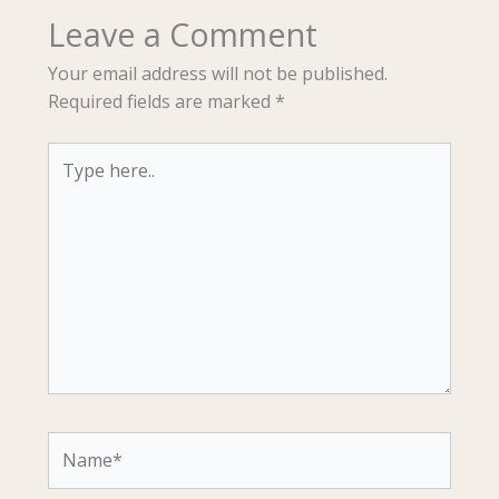
Leave a Comment
Your email address will not be published.
Required fields are marked
*
Type
here..
Name*