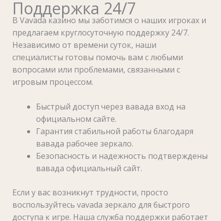
Поддержка 24/7
В Vavada казино мы заботимся о наших игроках и
предлагаем круглосуточную поддержку 24/7.
Независимо от времени суток, наши
специалисты готовы помочь вам с любыми
вопросами или проблемами, связанными с
игровым процессом.
Быстрый доступ через вавада вход на
официальном сайте.
Гарантия стабильной работы благодаря
вавада рабочее зеркало.
Безопасность и надежность подтверждены
вавада официальный сайт.
Если у вас возникнут трудности, просто
воспользуйтесь vavada зеркало для быстрого
доступа к игре. Наша служба поддержки работает