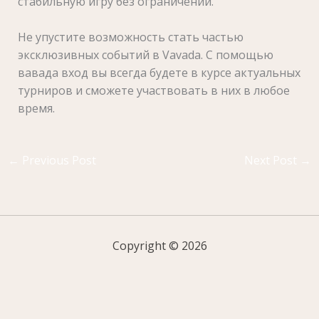
стабильную игру без ограничений.
Не упустите возможность стать частью
эксклюзивных событий в Vavada. С помощью
вавада вход вы всегда будете в курсе актуальных
турниров и сможете участвовать в них в любое
время.
←
Previous Post
Next Post
→
Copyright © 2026