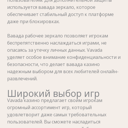
используется вавада зеркало, которое
обеспечивает стабильный доступ к платформе
даже при блокировках.
Вавада рабочее зеркало позволяет игрокам
беспрепятственно наслаждаться играми, не
опасаясь за утечку личных данных. Vavada
уделяет особое внимание конфиденциальности и
безопасности, что делает вавада казино
надежным выбором для всех любителей онлайн-
развлечений.
Широкий выбор игр
Vavada казино предлагает своим игрокам
огромный ассортимент игр, который
удовлетворит даже самых требовательных
пользователей. Вы сможете насладиться