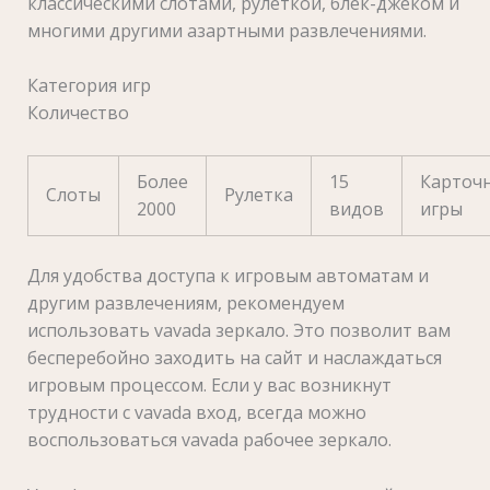
классическими слотами, рулеткой, блек-джеком и
многими другими азартными развлечениями.
Категория игр
Количество
Более
15
Карточ
Слоты
Рулетка
2000
видов
игры
Для удобства доступа к игровым автоматам и
другим развлечениям, рекомендуем
использовать vavada зеркало. Это позволит вам
бесперебойно заходить на сайт и наслаждаться
игровым процессом. Если у вас возникнут
трудности с vavada вход, всегда можно
воспользоваться vavada рабочее зеркало.