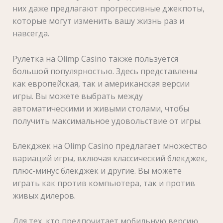
них даже предлагают прогрессивные джекпоты,
которые могут изменить вашу жизнь раз и
навсегда.
Рулетка на Olimp Casino также пользуется
большой популярностью. Здесь представлены
как европейская, так и американская версии
игры. Вы можете выбрать между
автоматическими и живыми столами, чтобы
получить максимальное удовольствие от игры.
Блекджек на Olimp Casino предлагает множество
вариаций игры, включая классический блекджек,
плюс-минус блекджек и другие. Вы можете
играть как против компьютера, так и против
живых дилеров.
Для тех, кто предпочитает мобильную версию,