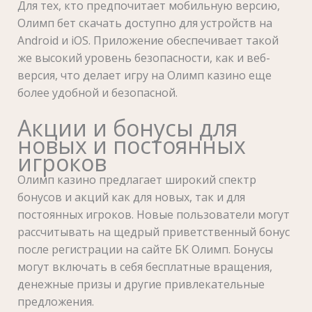
Для тех, кто предпочитает мобильную версию,
Олимп бет скачать доступно для устройств на
Android и iOS. Приложение обеспечивает такой
же высокий уровень безопасности, как и веб-
версия, что делает игру на Олимп казино еще
более удобной и безопасной.
Акции и бонусы для
новых и постоянных
игроков
Олимп казино предлагает широкий спектр
бонусов и акций как для новых, так и для
постоянных игроков. Новые пользователи могут
рассчитывать на щедрый приветственный бонус
после регистрации на сайте БК Олимп. Бонусы
могут включать в себя бесплатные вращения,
денежные призы и другие привлекательные
предложения.