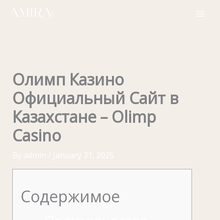
Skip
to
content
Олимп Казино
Официальный Сайт в
Казахстане – Olimp
Casino
By
admin
/
January 31, 2025
Содержимое