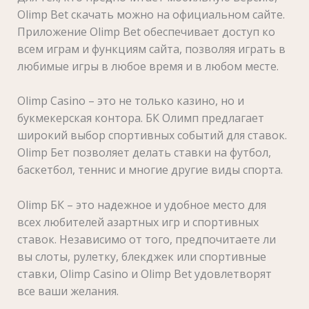
Olimp Bet скачать можно на официальном сайте.
Приложение Olimp Bet обеспечивает доступ ко
всем играм и функциям сайта, позволяя играть в
любимые игры в любое время и в любом месте.
Olimp Casino – это не только казино, но и
букмекерская контора. БК Олимп предлагает
широкий выбор спортивных событий для ставок.
Olimp Бет позволяет делать ставки на футбол,
баскетбол, теннис и многие другие виды спорта.
Olimp БК – это надежное и удобное место для
всех любителей азартных игр и спортивных
ставок. Независимо от того, предпочитаете ли
вы слоты, рулетку, блекджек или спортивные
ставки, Olimp Casino и Olimp Bet удовлетворят
все ваши желания.