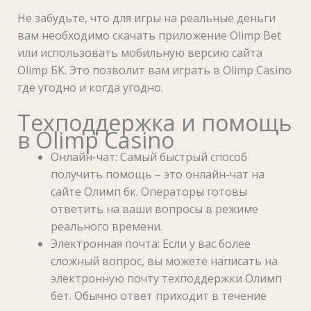
Не забудьте, что для игры на реальные деньги
вам необходимо скачать приложение Olimp Bet
или использовать мобильную версию сайта
Olimp БК. Это позволит вам играть в Olimp Casino
где угодно и когда угодно.
Техподдержка и помощь
в Olimp Casino
Онлайн-чат: Самый быстрый способ
получить помощь – это онлайн-чат на
сайте Олимп бк. Операторы готовы
ответить на ваши вопросы в режиме
реального времени.
Электронная почта: Если у вас более
сложный вопрос, вы можете написать на
электронную почту техподдержки Олимп
бет. Обычно ответ приходит в течение