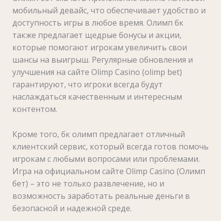
мобильный девайс, что обеспечивает удобство и
доступность игры в любое время. Олимп бк
также предлагает щедрые бонусы и акции,
которые помогают игрокам увеличить свои
шансы на выигрыш. Регулярные обновления и
улучшения на сайте Olimp Casino (olimp bet)
гарантируют, что игроки всегда будут
наслаждаться качественным и интересным
контентом.
Кроме того, бк олимп предлагает отличный
клиентский сервис, который всегда готов помочь
игрокам с любыми вопросами или проблемами.
Игра на официальном сайте Olimp Casino (Олимп
бет) – это не только развлечение, но и
возможность заработать реальные деньги в
безопасной и надежной среде.