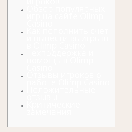
игроков
Обзор популярных
игр на сайте Olimp
Casino
Как пополнить счет
и вывести выигрыш
в Olimp Casino
Техподдержка и
помощь в Olimp
Casino
Отзывы игроков о
работе Olimp Casino
Положительные
отзывы
Критические
замечания