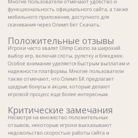
Многие пользователи отмечают удобство и
функциональность официального сайта, а также
мобильного приложения, доступного для
скачивания через Олимп Бет Скачать.
Положительные отзывы
Игроки часто хвалят Olimp Casino за широкий
выбор игр, включая слоты, рулетку и блекджек.
Особое внимание уделяется быстрым выплатам и
надежности платформы. Многие пользователи
также отмечают, что Олимп БК предлагает
щедрые бонусы и акции, которые делают
игровой процесс еще более интересным.
Критические замечания
Несмотря на множество положительных
отзывов, некоторые игроки высказывают
недовольство скоростью работы сайта и