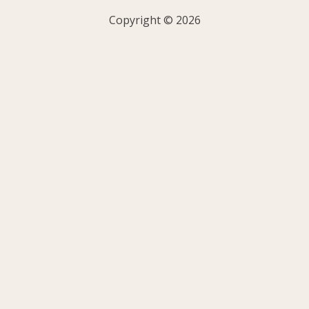
Copyright © 2026