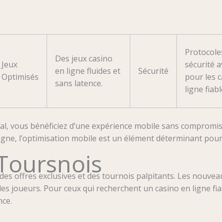
Protocole
Des jeux casino
Jeux
sécurité 
en ligne fluides et
Sécurité
Optimisés
pour les 
sans latence.
ligne fiabl
gal, vous bénéficiez d’une expérience mobile sans compromis
igne, l’optimisation mobile est un élément déterminant pour
Toursnois
 des offres exclusives et des tournois palpitants. Les nouve
s joueurs. Pour ceux qui recherchent un casino en ligne fiab
nce.