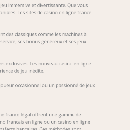
jeu immersive et divertissante. Que vous
onibles. Les sites de casino en ligne france
lant des classiques comme les machines à
 service, ses bonus généreux et ses jeux
ons exclusives. Les nouveau casino en ligne
ience de jeu inédite.
n joueur occasionnel ou un passionné de jeux
igne france légal offrent une gamme de
no francais en ligne ou un casino en ligne
ransferts bancaires. Ces méthodes sont