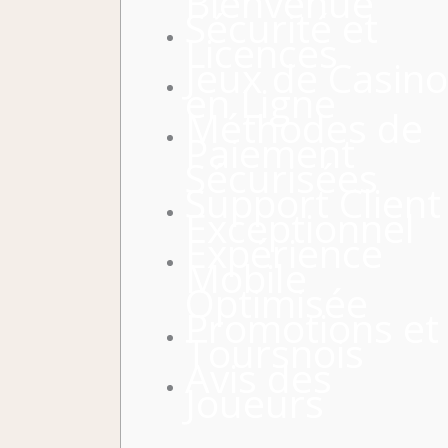
Bienvenue
Sécurité et
Licences
Jeux de Casino
en Ligne
Méthodes de
Paiement
Sécurisées
Support Client
Exceptionnel
Expérience
Mobile
Optimisée
Promotions et
Toursnois
Avis des
Joueurs