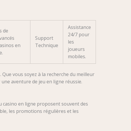
Assistance
s de
24/7 pour
avancés
Support
les
casinos en
Technique
joueurs
e.
mobiles.
. Que vous soyez à la recherche du meilleur
 une aventure de jeu en ligne réussie.
au casino en ligne proposent souvent des
le, les promotions régulières et les