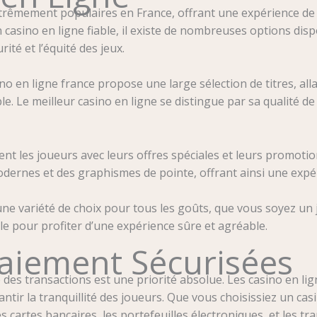
xtrêmement populaires en France, offrant une expérience de 
 casino en ligne fiable, il existe de nombreuses options disp
rité et l’équité des jeux.
ino en ligne france propose une large sélection de titres, al
. Le meilleur casino en ligne se distingue par sa qualité de
ent les joueurs avec leurs offres spéciales et leurs promoti
dernes et des graphismes de pointe, offrant ainsi une expér
 une variété de choix pour tous les goûts, que vous soyez u
ble pour profiter d’une expérience sûre et agréable.
aiement Sécurisées
é des transactions est une priorité absolue. Les casino en l
ir la tranquillité des joueurs. Que vous choisissiez un casi
 cartes bancaires, les portefeuilles électroniques, et les t