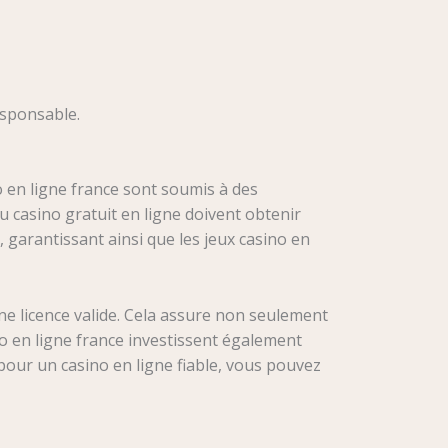
esponsable.
no en ligne france sont soumis à des
u casino gratuit en ligne doivent obtenir
, garantissant ainsi que les jeux casino en
une licence valide. Cela assure non seulement
ino en ligne france investissent également
pour un casino en ligne fiable, vous pouvez