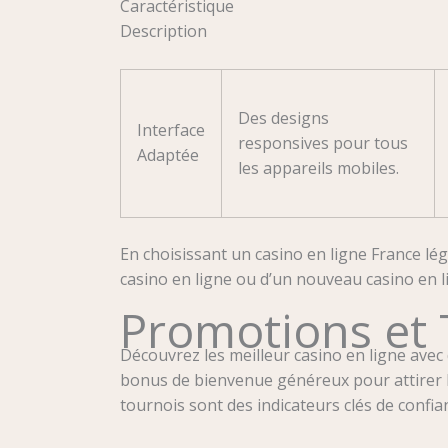
Caractéristique
Description
Des designs
Interface
responsives pour tous
Adaptée
les appareils mobiles.
En choisissant un casino en ligne France lé
casino en ligne ou d’un nouveau casino en l
Promotions et 
Découvrez les meilleur casino en ligne avec
bonus de bienvenue généreux pour attirer le
tournois sont des indicateurs clés de confia