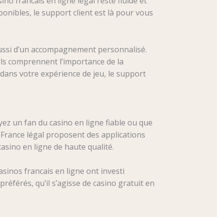
no francais en ligne légal reste fluide et
nibles, le support client est là pour vous
 aussi d’un accompagnement personnalisé.
 ils comprennent l’importance de la
 dans votre expérience de jeu, le support
yez un fan du casino en ligne fiable ou que
e France légal proposent des applications
asino en ligne de haute qualité.
asinos francais en ligne ont investi
référés, qu’il s’agisse de casino gratuit en