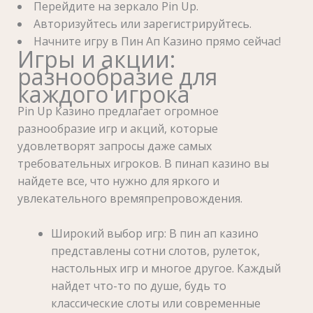
Перейдите на зеркало Pin Up.
Авторизуйтесь или зарегистрируйтесь.
Начните игру в Пин Ап Казино прямо сейчас!
Игры и акции:
разнообразие для
каждого игрока
Pin Up Казино предлагает огромное
разнообразие игр и акций, которые
удовлетворят запросы даже самых
требовательных игроков. В пинап казино вы
найдете все, что нужно для яркого и
увлекательного времяпрепровождения.
Широкий выбор игр: В пин ап казино
представлены сотни слотов, рулеток,
настольных игр и многое другое. Каждый
найдет что-то по душе, будь то
классические слоты или современные