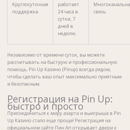
Круглосуточная
работает
Многоканальна
поддержка
24 часа в
связь
сутки, 7
дней в
неделю.
Независимо от времени суток, вы можете
рассчитывать на быструю и профессиональную
помощь. Pin Up Казино (Pinup) всегда рядом,
чтобы сделать ваш опыт максимально приятным
и безопасным.
Регистрация на Pin Up:
быстро и просто
Присоединиться к миру азарта и выигрыша в Pin
Up Казино стало еще проще! Регистрация на
официальном сайте Пин Ап открывает двери к