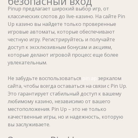
безопасный вход
Pinup предлагает широкий выбор игр, от
классических слотов до live-казино. На сайте Pin
Up казино вы найдете только проверенные
игровые автоматы, которые обеспечивают
честную игру. Регистрируйтесь и получайте
доступ к эксклюзивным бонусам и акциям,
которые делают игровой процесс еще более
увлекательным.
Не забудьте воспользоваться
pin ap
зеркалом
сайта, чтобы всегда оставаться на связи с Pin Up.
Это гарантирует стабильный доступ к вашему
любимому казино, независимо от вашего
местоположения. Pin Up – это не только
качественные игры, но и надежность, которую
вы заслуживаете.