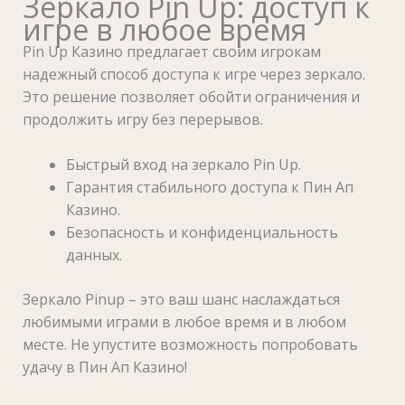
Зеркало Pin Up: доступ к
игре в любое время
Pin Up Казино предлагает своим игрокам
надежный способ доступа к игре через зеркало.
Это решение позволяет обойти ограничения и
продолжить игру без перерывов.
Быстрый вход на зеркало Pin Up.
Гарантия стабильного доступа к Пин Ап
Казино.
Безопасность и конфиденциальность
данных.
Зеркало Pinup – это ваш шанс наслаждаться
любимыми играми в любое время и в любом
месте. Не упустите возможность попробовать
удачу в Пин Ап Казино!