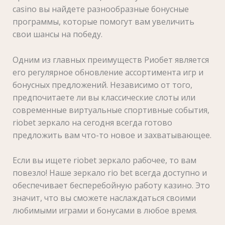
casino вы найдете разнообразные бонусные
программы, которые помогут вам увеличить
свои шансы на победу.
Одним из главных преимуществ Риобет является
его регулярное обновление ассортимента игр и
бонусных предложений. Независимо от того,
предпочитаете ли вы классические слоты или
современные виртуальные спортивные события,
riobet зеркало на сегодня всегда готово
предложить вам что-то новое и захватывающее.
Если вы ищете riobet зеркало рабочее, то вам
повезло! Наше зеркало rio bet всегда доступно и
обеспечивает бесперебойную работу казино. Это
значит, что вы сможете наслаждаться своими
любимыми играми и бонусами в любое время.