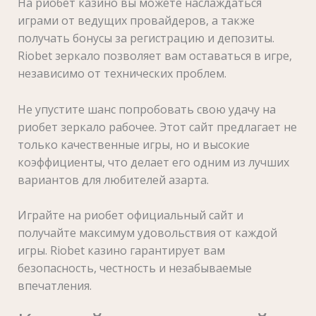
На риобет казино вы можете наслаждаться
играми от ведущих провайдеров, а также
получать бонусы за регистрацию и депозиты.
Riobet зеркало позволяет вам оставаться в игре,
независимо от технических проблем.
Не упустите шанс попробовать свою удачу на
риобет зеркало рабочее. Этот сайт предлагает не
только качественные игры, но и высокие
коэффициенты, что делает его одним из лучших
вариантов для любителей азарта.
Играйте на риобет официальный сайт и
получайте максимум удовольствия от каждой
игры. Riobet казино гарантирует вам
безопасность, честность и незабываемые
впечатления.