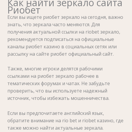
Как найти зеркало сайта
Риобет
Если вы ищете риобет зеркало на сегодня, важно
знать, что зеркала часто меняются. Для
получения актуальной ссылки на riobet зеркало,
рекомендуется подписаться на официальные
каналы риобет казино в социальных сетях или
рассылку на сайте риобет официальный сайт.
Также, многие игроки делятся рабочими
ссылками на риобет зеркало рабочее в
тематических форумах и чатах. Не забудьте
проверить, что вы используете надежный
источник, чтобы избежать мошенничества.
Если вы предпочитаете английский язык,
обратите внимание на rio bet и riobet казино, где
также можно найти актуальные зеркала.