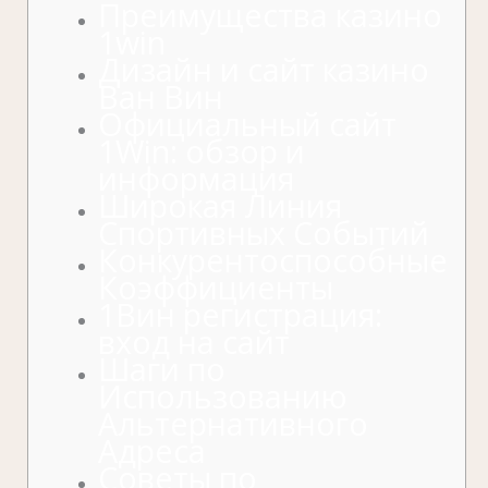
Преимущества казино
1win
Дизайн и сайт казино
Ван Вин
Официальный сайт
1Win: обзор и
информация
Широкая Линия
Спортивных Событий
Конкурентоспособные
Коэффициенты
1Вин регистрация:
вход на сайт
Шаги по
Использованию
Альтернативного
Адреса
Советы по