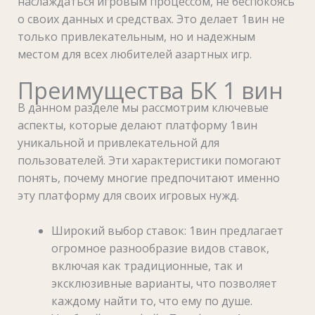
наслаждаться игровым процессом, не беспокоясь
о своих данных и средствах. Это делает 1вин не
только привлекательным, но и надежным
местом для всех любителей азартных игр.
Преимущества БК 1 вин
В данном разделе мы рассмотрим ключевые
аспекты, которые делают платформу 1вин
уникальной и привлекательной для
пользователей. Эти характеристики помогают
понять, почему многие предпочитают именно
эту платформу для своих игровых нужд.
Широкий выбор ставок: 1вин предлагает
огромное разнообразие видов ставок,
включая как традиционные, так и
эксклюзивные варианты, что позволяет
каждому найти то, что ему по душе.