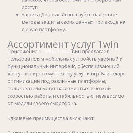
доступ.
Защита Данных: Используйте надежные
методы защиты своих данных при входе на
любую платформу.
Ассортимент услуг 1win
Приложение 1
1win казино
вин предлагает
пользователям мобильных устройств удобный и
функциональный интерфейс, обеспечивающий
доступ к широкому спектру услуг и игр. Благодаря
оптимизации под различные платформы,
пользователи могут наслаждаться высокой
скоростью работы и стабильностью, независимо
от модели своего смартфона.
Ключевые преимущества включают: