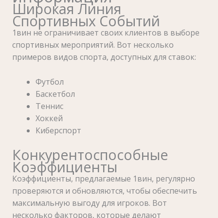
Широкая Линия
Спортивных Событий
1вин не ограничивает своих клиентов в выборе
спортивных мероприятий. Вот несколько
примеров видов спорта, доступных для ставок:
Футбол
Баскетбол
Теннис
Хоккей
Киберспорт
Конкурентоспособные
Коэффициенты
Коэффициенты, предлагаемые 1вин, регулярно
проверяются и обновляются, чтобы обеспечить
максимальную выгоду для игроков. Вот
несколько факторов, которые делают