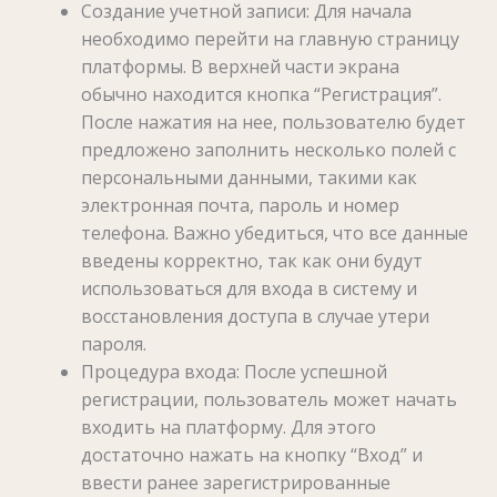
Создание учетной записи: Для начала
необходимо перейти на главную страницу
платформы. В верхней части экрана
обычно находится кнопка “Регистрация”.
После нажатия на нее, пользователю будет
предложено заполнить несколько полей с
персональными данными, такими как
электронная почта, пароль и номер
телефона. Важно убедиться, что все данные
введены корректно, так как они будут
использоваться для входа в систему и
восстановления доступа в случае утери
пароля.
Процедура входа: После успешной
регистрации, пользователь может начать
входить на платформу. Для этого
достаточно нажать на кнопку “Вход” и
ввести ранее зарегистрированные