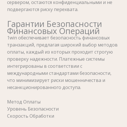
сервером, остаются конфиденциальными и не
подвергаются риску перехвата.
Гарантии Безопасности
Финансовых Операций
1win обеспечивает безопасность финансовых
транзакций, предлагая широкий выбор методов
оплаты, каждый из которых проходит строгую
проверку надежности. Платежные системы
интегрированы в соответствии с
международными стандартами безопасности,
что минимизирует риски мошенничества и
несанкционированного доступа.
Метод Оплаты
Уровень Безопасности
Скорость Обработки