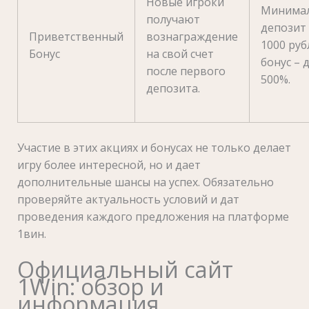
Новые игроки
Минима
получают
депозит 
Приветственный
вознаграждение
1000 руб
Бонус
на свой счет
бонус – 
после первого
500%.
депозита.
Участие в этих акциях и бонусах не только делает
игру более интересной, но и дает
дополнительные шансы на успех. Обязательно
проверяйте актуальность условий и дат
проведения каждого предложения на платформе
1вин.
Официальный сайт
1Win: обзор и
информация