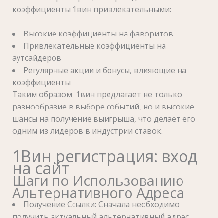
коэффициенты 1вин привлекательными:
Высокие коэффициенты на фаворитов
Привлекательные коэффициенты на
аутсайдеров
Регулярные акции и бонусы, влияющие на
коэффициенты
Таким образом, 1вин предлагает не только
разнообразие в выборе событий, но и высокие
шансы на получение выигрыша, что делает его
одним из лидеров в индустрии ставок.
1Вин регистрация: вход
на сайт
Шаги по Использованию
Альтернативного Адреса
Получение Ссылки: Сначала необходимо
получить актуальный альтернативный адрес.