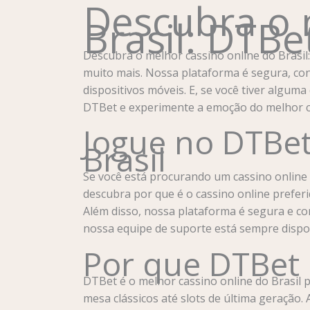
Descubra o 
Brasil: DTBe
Descubra o melhor cassino online do Brasil:
muito mais. Nossa plataforma é segura, conf
dispositivos móveis. E, se você tiver algu
DTBet e experimente a emoção do melhor ca
Jogue no DTBet
Brasil
Se você está procurando um cassino online
descubra por que é o cassino online preferi
Além disso, nossa plataforma é segura e con
nossa equipe de suporte está sempre dispo
Por que DTBet 
DTBet é o melhor cassino online do Brasil 
mesa clássicos até slots de última geração