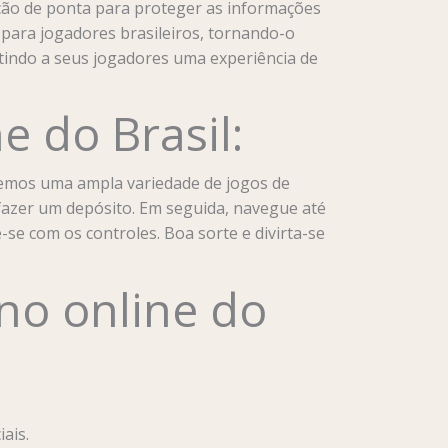
ação de ponta para proteger as informações
 para jogadores brasileiros, tornando-o
ntindo a seus jogadores uma experiência de
 do Brasil:
cemos uma ampla variedade de jogos de
e fazer um depósito. Em seguida, navegue até
e-se com os controles. Boa sorte e divirta-se
no online do
ais.