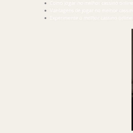
Como jogar no melhor cassino online
Vantagens de jogar no melhor cassino
Experimente o melhor cassino online 