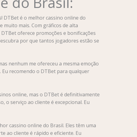
 do Brasil:
s! DTBet é o melhor cassino online do
 e muito mais. Com gráficos de alta
o, DTBet oferece promoções e bonificações
 descubra por que tantos jogadores estão se
ne, mas nenhum me ofereceu a mesma emoção
nte. Eu recomendo o DTBet para qualquer
sinos online, mas o DTBet é definitivamente
 o serviço ao cliente é excepcional. Eu
or cassino online do Brasil. Eles têm uma
 ao cliente é rápido e eficiente. Eu