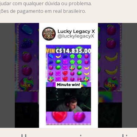
 ajudar com qualquer dúvida ou problema.
ções de pagamento em real brasileiro.