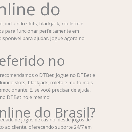
nline do
incluindo slots, blackjack, roulette e
ados para funcionar perfeitamente em
disponível para ajudar. Jogue agora no
eferido no
ro, recomendamos o DTBet. Jogue no DTBet e
indo slots, blackjack, roleta e muito mais.
emocionante. E, se você precisar de ajuda,
r no DTBet hoje mesmo!
line do Brasil?
iedade de jogos de casino, desde jogos de
to ao cliente, oferecendo suporte 24/7 em