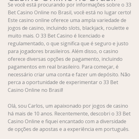
Se você está procurando por informações sobre o 33
Bet Casino Online no Brasil, você está no lugar certo!
Este casino online oferece uma ampla variedade de
jogos de casino, incluindo slots, blackjack, roulette e
muito mais. O 33 Bet Casino é licenciado e
regulamentado, o que significa que é seguro e justo
para jogadores brasileiros. Além disso, o casino
oferece diversas opções de pagamento, incluindo
pagamentos em real brasileiro. Para começar, é
necessário criar uma conta e fazer um depósito. Não
perca a oportunidade de experimentar o 33 Bet
Casino Online no Brasil!
Olá, sou Carlos, um apaixonado por jogos de casino
há mais de 10 anos. Recentemente, descobri o 33 Bet
Casino Online e fiquei encantado com a diversidade
de opções de apostas e a experiência em português.