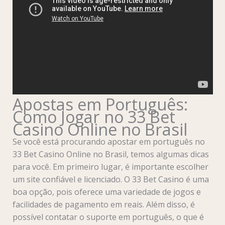
Apostas em Português:
Como Jogar no 33 Bet
Casino Online no Brasil
Se você está procurando apostar em português no
33 Bet Casino Online no Brasil, temos algumas dicas
para você. Em primeiro lugar, é importante escolher
um site confiável e licenciado. O 33 Bet Casino é uma
boa opção, pois oferece uma variedade de jogos e
facilidades de pagamento em reais. Além disso, é
possível contatar o suporte em português, o que é