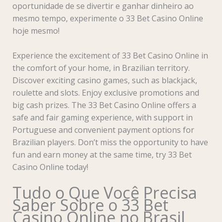
oportunidade de se divertir e ganhar dinheiro ao
mesmo tempo, experimente o 33 Bet Casino Online
hoje mesmo!
Experience the excitement of 33 Bet Casino Online in
the comfort of your home, in Brazilian territory.
Discover exciting casino games, such as blackjack,
roulette and slots. Enjoy exclusive promotions and
big cash prizes. The 33 Bet Casino Online offers a
safe and fair gaming experience, with support in
Portuguese and convenient payment options for
Brazilian players. Don’t miss the opportunity to have
fun and earn money at the same time, try 33 Bet
Casino Online today!
Tudo o Que Você Precisa
Saber Sobre o 33 Bet
Casino Online no Brasil