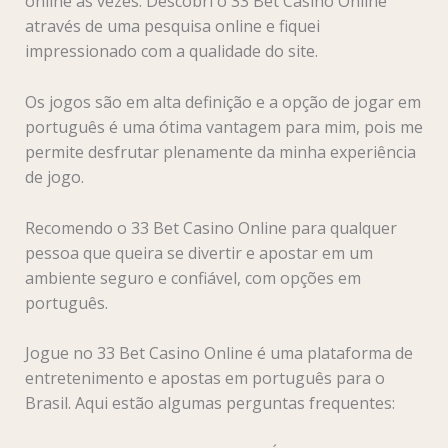
online às vezes. Descobri o 33 Bet Casino Online
através de uma pesquisa online e fiquei
impressionado com a qualidade do site.
Os jogos são em alta definição e a opção de jogar em
português é uma ótima vantagem para mim, pois me
permite desfrutar plenamente da minha experiência
de jogo.
Recomendo o 33 Bet Casino Online para qualquer
pessoa que queira se divertir e apostar em um
ambiente seguro e confiável, com opções em
português.
Jogue no 33 Bet Casino Online é uma plataforma de
entretenimento e apostas em português para o
Brasil. Aqui estão algumas perguntas frequentes: