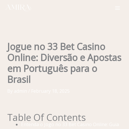
Skip
to
content
Jogue no 33 Bet Casino
Online: Diversão e Apostas
em Português para o
Brasil
By
admin
/
February 18, 2025
Table Of Contents
Entenda o Jogo no 33 Bet Casino Online: Guia