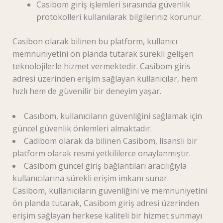
Casibom giriş işlemleri sırasında güvenlik
protokolleri kullanılarak bilgileriniz korunur.
Casibon olarak bilinen bu platform, kullanıcı
memnuniyetini ön planda tutarak sürekli gelişen
teknolojilerle hizmet vermektedir. Casibom giris
adresi üzerinden erişim sağlayan kullanıcılar, hem
hızlı hem de güvenilir bir deneyim yaşar.
Casıbom, kullanıcıların güvenliğini sağlamak için
güncel güvenlik önlemleri almaktadır.
Cadibom olarak da bilinen Casibom, lisanslı bir
platform olarak resmi yetkililerce onaylanmıştır.
Casibom güncel giriş bağlantıları aracılığıyla
kullanıcılarına sürekli erişim imkanı sunar.
Casibom, kullanıcıların güvenliğini ve memnuniyetini
ön planda tutarak, Casibom giriş adresi üzerinden
erişim sağlayan herkese kaliteli bir hizmet sunmayı