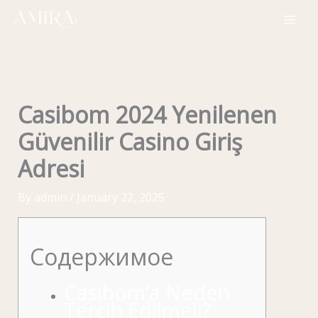
Skip
to
content
Casibom 2024 Yenilenen
Güvenilir Casino Giriş
Adresi
By
admin
/
January 22, 2025
Содержимое
Casibom’a Neden
Tercih Edilmeli?