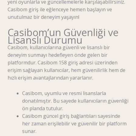
yeni oyunlarla ve güncellemelerle karşılaşabilirsiniz.
Casibom giriş ile eğlenceye hemen başlayın ve
unutulmaz bir deneyim yaşayın!
Casibom’un Güvenliği ve
Lisanslı Durumu
Casibom, kullanıcılarına güvenli ve lisanslı bir
deneyim sunmayı hedefleyen önde gelen bir
platformdur. Casibom 158 giriş adresi üzerinden
erişim sağlayan kullanıcılar, hem güvenilirlik hem de
hızlı erişim avantajlarından yararlanır.
Casibom, uyumlu ve resmi lisanslarla
donatılmıştır. Bu sayede kullanıcıların güvenliği
ön planda tutulur.
Casibom güncel giriş bağlantıları sayesinde
her zaman erişilebilir ve güvenilir bir platform
sunar.