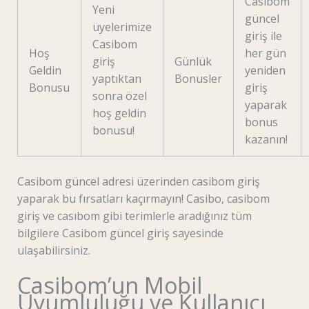
Casibom
Yeni
güncel
üyelerimize
giriş ile
Casibom
Hoş
her gün
giriş
Günlük
Geldin
yeniden
yaptıktan
Bonusler
Bonusu
giriş
sonra özel
yaparak
hoş geldin
bonus
bonusu!
kazanın!
Casibom güncel adresi üzerinden casibom giriş
yaparak bu fırsatları kaçırmayın! Casibo, casibom
giriş ve casıbom gibi terimlerle aradığınız tüm
bilgilere Casibom güncel giriş sayesinde
ulaşabilirsiniz.
Casibom’un Mobil
Uyumluluğu ve Kullanıcı