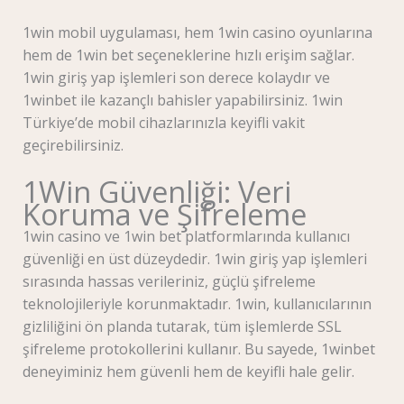
1win mobil uygulaması, hem 1win casino oyunlarına
hem de 1win bet seçeneklerine hızlı erişim sağlar.
1win giriş yap işlemleri son derece kolaydır ve
1winbet ile kazançlı bahisler yapabilirsiniz. 1win
Türkiye’de mobil cihazlarınızla keyifli vakit
geçirebilirsiniz.
1Win Güvenliği: Veri
Koruma ve Şifreleme
1win casino ve 1win bet platformlarında kullanıcı
güvenliği en üst düzeydedir. 1win giriş yap işlemleri
sırasında hassas verileriniz, güçlü şifreleme
teknolojileriyle korunmaktadır. 1win, kullanıcılarının
gizliliğini ön planda tutarak, tüm işlemlerde SSL
şifreleme protokollerini kullanır. Bu sayede, 1winbet
deneyiminiz hem güvenli hem de keyifli hale gelir.