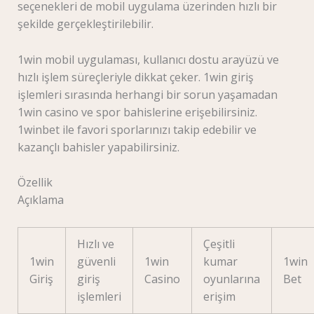
seçenekleri de mobil uygulama üzerinden hızlı bir
şekilde gerçekleştirilebilir.
1win mobil uygulaması, kullanıcı dostu arayüzü ve
hızlı işlem süreçleriyle dikkat çeker. 1win giriş
işlemleri sırasında herhangi bir sorun yaşamadan
1win casino ve spor bahislerine erişebilirsiniz.
1winbet ile favori sporlarınızı takip edebilir ve
kazançlı bahisler yapabilirsiniz.
Özellik
Açıklama
Hızlı ve
Çeşitli
1win
güvenli
1win
kumar
1win
Giriş
giriş
Casino
oyunlarına
Bet
işlemleri
erişim