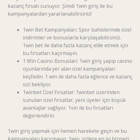
kazanç fırsatı sunuyor. Şimdi 1win giriş ile bu
kampanyalardan yararlanabilirsiniz!
1win Bet Kampanyaları: Spor bahislerinde özel
indirimler ve bonuslarla karşılaşabilirsiniz.
1win bet ile daha fazla kazanç elde etmek için
bu fırsatları kaçırmayın.
1 Win Casino Bonusları: 1win giriş yapıp casino
oyunlarında yer alan özel kampanyaları
keşfedin. 1 win ile daha fazla eğlence ve kazanç
sizi bekliyor.
1winbet Özel Fırsatlar: 1winbet üzerinden
sunulan özel fırsatlar, yeni üyeler için büyük
avantajlar sağlıyor. 1vin ile bu fırsatları
değerlendirin.
1win giriş yapmak için hemen harekete geçin ve bu
kampanyaları kaçırmayın. 1win, sizlere en iyi hizmeti