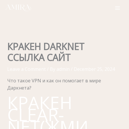
Skip
to
content
КРАКЕН DARKNET
ССЫЛКА САЙТ
Leave a Comment
/ By
admin
/
December 25, 2024
Что такое VPN и как он помогает в мире
Даркнета?
КРАКЕН
CLEAR-
NET(ЖМИ