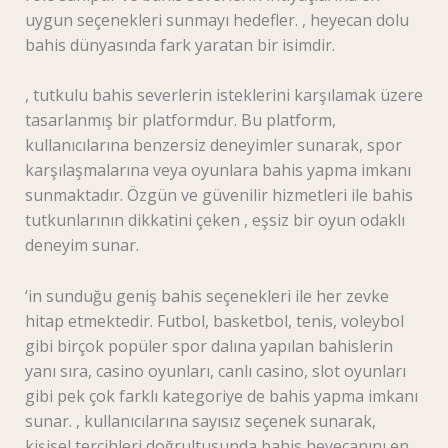
uygun seçenekleri sunmayı hedefler. , heyecan dolu
bahis dünyasında fark yaratan bir isimdir.
, tutkulu bahis severlerin isteklerini karşılamak üzere
tasarlanmış bir platformdur. Bu platform,
kullanıcılarına benzersiz deneyimler sunarak, spor
karşılaşmalarına veya oyunlara bahis yapma imkanı
sunmaktadır. Özgün ve güvenilir hizmetleri ile bahis
tutkunlarının dikkatini çeken , eşsiz bir oyun odaklı
deneyim sunar.
‘in sunduğu geniş bahis seçenekleri ile her zevke
hitap etmektedir. Futbol, basketbol, tenis, voleybol
gibi birçok popüler spor dalına yapılan bahislerin
yanı sıra, casino oyunları, canlı casino, slot oyunları
gibi pek çok farklı kategoriye de bahis yapma imkanı
sunar. , kullanıcılarına sayısız seçenek sunarak,
kişisel tercihleri doğrultusunda bahis heyecanını en