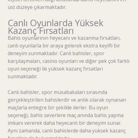
üst düzeye çıkarmaktadır.
Canlı Oyunlarda Yüksek
Kazanç Fırsatları
Bahis oyunlarının heyecanı ve kazanma fırsatları,
canlı oyunlarla bir araya gelerek ekstra keyifli bir
deneyim sunmaktadır. Canlı bahisler, spor
karşılaşmaları, casino oyunları ve diğer pek çok farklı
oyun seçeneği ile yüksek kazanç fırsatları
sunmaktadır.
Canlı bahisler, spor müsabakaları sırasında
gerçekleştirilen bahislerdir ve anlık olarak oynanan
maçlarla entegre bir şekilde ilerler. Bu oyun
seçeneği, bahis severlere maç anında bahis yapma
imkanı vererek daha heyecanlı bir deneyim sunar.
Aynı zamanda, canlı bahislerde daha yüksek kazanç