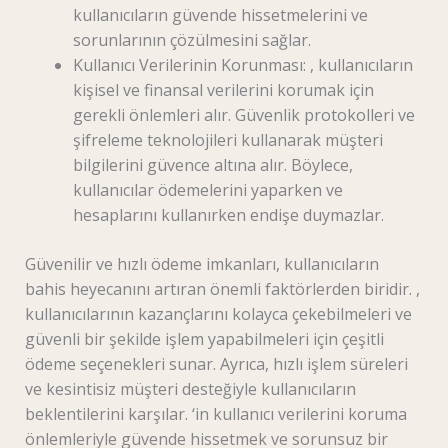
kullanıcıların güvende hissetmelerini ve
sorunlarının çözülmesini sağlar.
Kullanıcı Verilerinin Korunması: , kullanıcıların
kişisel ve finansal verilerini korumak için
gerekli önlemleri alır. Güvenlik protokolleri ve
şifreleme teknolojileri kullanarak müşteri
bilgilerini güvence altına alır. Böylece,
kullanıcılar ödemelerini yaparken ve
hesaplarını kullanırken endişe duymazlar.
Güvenilir ve hızlı ödeme imkanları, kullanıcıların
bahis heyecanını artıran önemli faktörlerden biridir. ,
kullanıcılarının kazançlarını kolayca çekebilmeleri ve
güvenli bir şekilde işlem yapabilmeleri için çeşitli
ödeme seçenekleri sunar. Ayrıca, hızlı işlem süreleri
ve kesintisiz müşteri desteğiyle kullanıcıların
beklentilerini karşılar. ‘in kullanıcı verilerini koruma
önlemleriyle güvende hissetmek ve sorunsuz bir