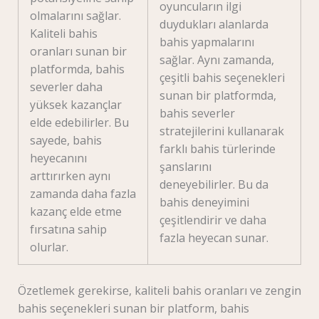
oyuncuların ilgi
olmalarını sağlar.
duydukları alanlarda
Kaliteli bahis
bahis yapmalarını
oranları sunan bir
sağlar. Aynı zamanda,
platformda, bahis
çeşitli bahis seçenekleri
severler daha
sunan bir platformda,
yüksek kazançlar
bahis severler
elde edebilirler. Bu
stratejilerini kullanarak
sayede, bahis
farklı bahis türlerinde
heyecanını
şanslarını
arttırırken aynı
deneyebilirler. Bu da
zamanda daha fazla
bahis deneyimini
kazanç elde etme
çeşitlendirir ve daha
fırsatına sahip
fazla heyecan sunar.
olurlar.
Özetlemek gerekirse, kaliteli bahis oranları ve zengin
bahis seçenekleri sunan bir platform, bahis