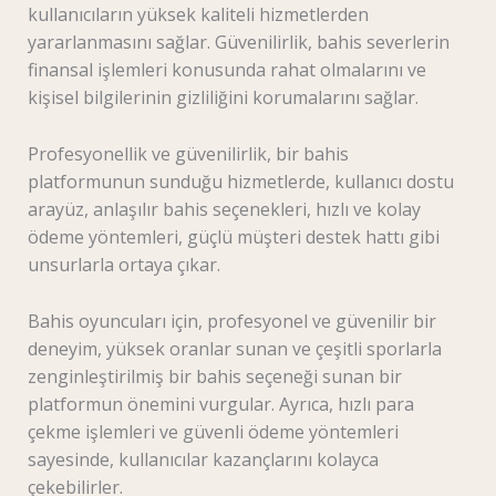
kullanıcıların yüksek kaliteli hizmetlerden
yararlanmasını sağlar. Güvenilirlik, bahis severlerin
finansal işlemleri konusunda rahat olmalarını ve
kişisel bilgilerinin gizliliğini korumalarını sağlar.
Profesyonellik ve güvenilirlik, bir bahis
platformunun sunduğu hizmetlerde, kullanıcı dostu
arayüz, anlaşılır bahis seçenekleri, hızlı ve kolay
ödeme yöntemleri, güçlü müşteri destek hattı gibi
unsurlarla ortaya çıkar.
Bahis oyuncuları için, profesyonel ve güvenilir bir
deneyim, yüksek oranlar sunan ve çeşitli sporlarla
zenginleştirilmiş bir bahis seçeneği sunan bir
platformun önemini vurgular. Ayrıca, hızlı para
çekme işlemleri ve güvenli ödeme yöntemleri
sayesinde, kullanıcılar kazançlarını kolayca
çekebilirler.