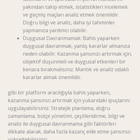
yakından takip etmek, istatistikleri incelemek
ve geçmiş maçları analiz etmek önemlidir.
Doğru bilgi ve analiz, daha iyi tahminler
yapmanıza yardımcı olabilir.
Duygusal Davranmamak: Bahis yaparken
duygusal davranmak, yanlış kararlar almanıza
neden olabilir. Kazanma şansınızı artırmak için,
objektif düşünmeli ve duygusal etkenleri bir
kenara bırakmalısınız. Mantık ve analiz odaklı
kararlar almak önemlidir.
gibi bir platform aracılığıyla bahis yaparken,
kazanma şansınızı artırmak için yukarıdaki ipuçlarını
uygulayabilirsiniz. Stratejik planlama, doğru
zamanlama, bütçe yönetimi, çeşitlendirme, bilgi ve
analiz ile duygusal davranmama gibi faktörleri
dikkate alarak, daha fazla kazanç elde etme şansınızı
yükseltebilirsiniz.