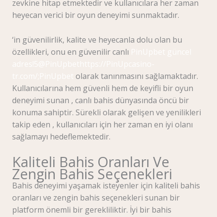
zevkine hitap etmektedir ve kullanıcılara her zaman
heyecan verici bir oyun deneyimi sunmaktadır.
‘in güvenilirlik, kalite ve heyecanla dolu olan bu
özellikleri, onu en güvenilir canlı
PinUpbet güncel
adres!5@PinUpbethttps://PinUpcasino-
tr.com/;PinUpbet
olarak tanınmasını sağlamaktadır.
Kullanıcılarına hem güvenli hem de keyifli bir oyun
deneyimi sunan , canlı bahis dünyasında öncü bir
konuma sahiptir. Sürekli olarak gelişen ve yenilikleri
takip eden , kullanıcıları için her zaman en iyi olanı
sağlamayı hedeflemektedir.
Kaliteli Bahis Oranları Ve
Zengin Bahis Seçenekleri
Bahis deneyimi yaşamak isteyenler için kaliteli bahis
oranları ve zengin bahis seçenekleri sunan bir
platform önemli bir gerekliliktir. İyi bir bahis