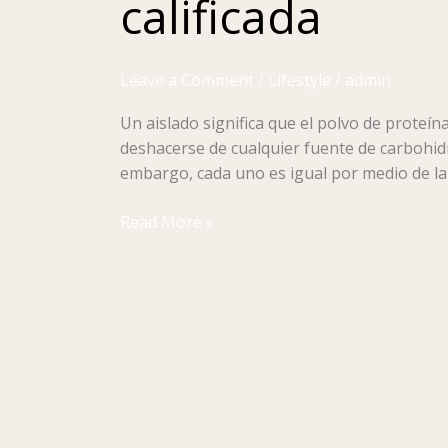
calificada
y
la
eficiencia
Leave a Comment
/
Lifestyle
/
admin
atlética
Bienestar
Un aislado significa que el polvo de proteí
de
deshacerse de cualquier fuente de carbohidr
la
embargo, cada uno es igual por medio de la c
hoja
de
Read More »
datos
calificada