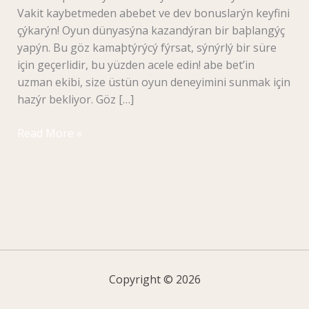
Vakit kaybetmeden abebet ve dev bonuslarýn keyfini
çýkarýn! Oyun dünyasýna kazandýran bir baþlangýç
yapýn. Bu göz kamaþtýrýcý fýrsat, sýnýrlý bir süre
için geçerlidir, bu yüzden acele edin! abe bet’in
uzman ekibi, size üstün oyun deneyimini sunmak için
hazýr bekliyor. Göz […]
Read More »
Copyright © 2026