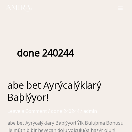
Skip
to
content
done 240244
abe bet Ayrýcalýklarý
abe
bet
Baþlýyor!
Ayrýcalýklarý
Baþlýyor!
Leave a Comment
/
done 240244
/
admin
abe bet Ayrýcalýklarý Baþlýyor! Ýlk Buluþma Bonusu
ile müthiþ bir heyecan dolu yolculuða hazýr olun!