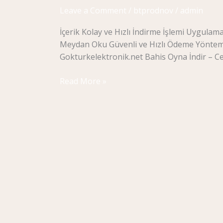
Cebinde
Leave a Comment
/
btprodnov
/
admin
En
İyi
İçerik Kolay ve Hızlı İndirme İşlemi Uygula
Bahis
Meydan Oku Güvenli ve Hızlı Ödeme Yöntemle
Deneyimini
Gokturkelektronik.net Bahis Oyna İndir – Ce
Yaşa!
Read More »