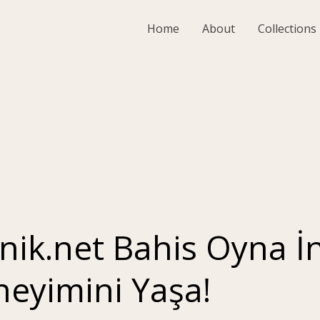
Home
About
Collections
nik.net Bahis Oyna İ
neyimini Yaşa!