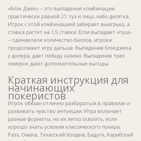
«Блэк Джек» – это выпадение комбинации
практически равной 21: туз и лицо либо десятка.
Игрок с этой комбинацией забирает выигрыш, а
ставка растет на 1,5 ставки. Если выпадает «пуш»
– одинаковое количество баллов, игроки
продолжают игру дальше. Выпадение блэкджека
у дилера, дает победу казино. Выпадение трех
семерок дают дополнительные выгоды.
Краткая инструкция для
начинающих
покеристов
Игрок обязан отлично разбираться в правилах и
развивать чувство интуиции. Игра включает
разные форматы, но их легко освоить, если
хорошо знать условия классического покера.
Разз, Омаха, Техасский Холдем, Бадуги, Карибский