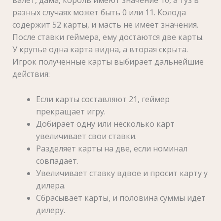
валет, дама, король имеют значение 10, а туз в
разных случаях может быть 0 или 11. Колода
содержит 52 карты, и масть не имеет значения.
После ставки геймера, ему достаются две карты.
У крупье одна карта видна, а вторая скрыта.
Игрок полученные карты выбирает дальнейшие
действия:
Если карты составляют 21, геймер
прекращает игру.
Добирает одну или несколько карт
увеличивает свои ставки.
Разделяет карты на две, если номинал
совпадает.
Увеличивает ставку вдвое и просит карту у
дилера.
Сбрасывает карты, и половина суммы идет
дилеру.