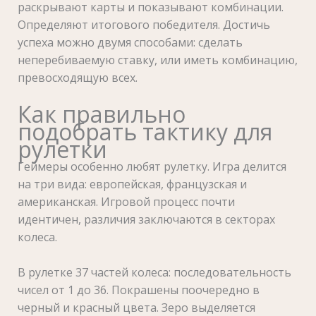
раскрывают карты и показывают комбинации.
Определяют итогового победителя. Достичь
успеха можно двумя способами: сделать
неперебиваемую ставку, или иметь комбинацию,
превосходящую всех.
Как правильно
подобрать тактику для
рулетки
Геймеры особенно любят рулетку. Игра делится
на три вида: европейская, французская и
американская. Игровой процесс почти
идентичен, различия заключаются в секторах
колеса.
В рулетке 37 частей колеса: последовательность
чисел от 1 до 36. Покрашены поочередно в
черный и красный цвета. Зеро выделяется