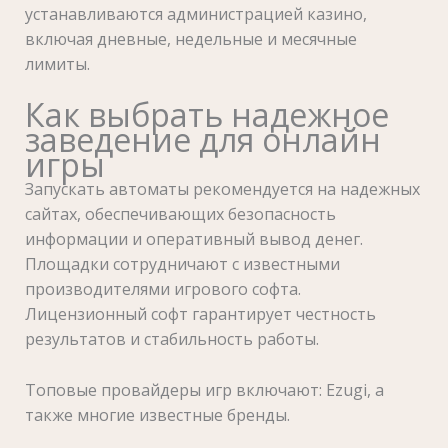
устанавливаются администрацией казино,
включая дневные, недельные и месячные
лимиты.
Как выбрать надежное
заведение для онлайн
игры
Запускать автоматы рекомендуется на надежных
сайтах, обеспечивающих безопасность
информации и оперативный вывод денег.
Площадки сотрудничают с известными
производителями игрового софта.
Лицензионный софт гарантирует честность
результатов и стабильность работы.
Топовые провайдеры игр включают: Ezugi, а
также многие известные бренды.