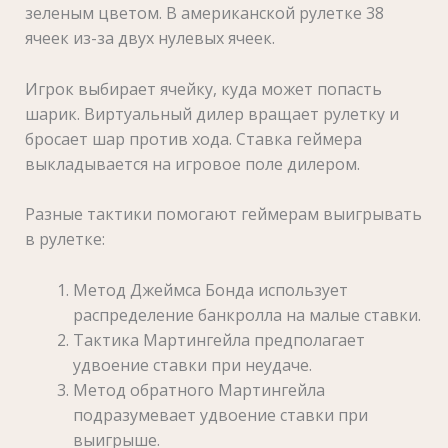
зеленым цветом. В американской рулетке 38
ячеек из-за двух нулевых ячеек.
Игрок выбирает ячейку, куда может попасть
шарик. Виртуальный дилер вращает рулетку и
бросает шар против хода. Ставка геймера
выкладывается на игровое поле дилером.
Разные тактики помогают геймерам выигрывать
в рулетке:
Метод Джеймса Бонда использует
распределение банкролла на малые ставки.
Тактика Мартингейла предполагает
удвоение ставки при неудаче.
Метод обратного Мартингейла
подразумевает удвоение ставки при
выигрыше.