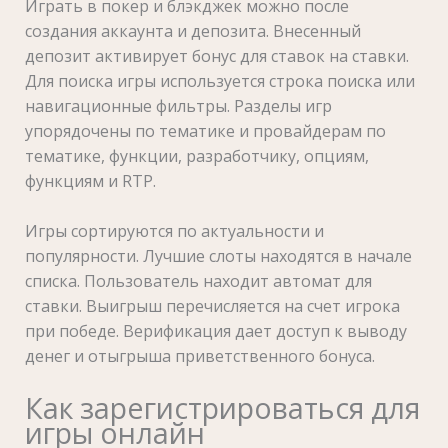
Играть в покер и блэкджек можно после
создания аккаунта и депозита. Внесенный
депозит активирует бонус для ставок на ставки.
Для поиска игры используется строка поиска или
навигационные фильтры. Разделы игр
упорядочены по тематике и провайдерам по
тематике, функции, разработчику, опциям,
функциям и RTP.
Игры сортируются по актуальности и
популярности. Лучшие слоты находятся в начале
списка. Пользователь находит автомат для
ставки. Выигрыш перечисляется на счет игрока
при победе. Верификация дает доступ к выводу
денег и отыгрыша приветственного бонуса.
Как зарегистрироваться для
игры онлайн