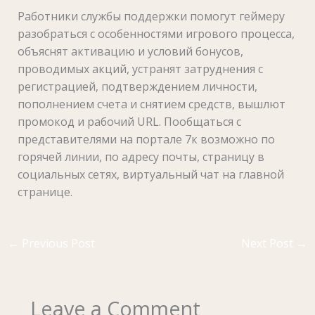
Работники службы поддержки помогут геймеру
разобраться с особенностями игрового процесса,
объяснят активацию и условий бонусов,
проводимых акций, устранят затруднения с
регистрацией, подтверждением личности,
пополнением счета и снятием средств, вышлют
промокод и рабочий URL. Пообщаться с
представителями на портале 7к возможно по
горячей линии, по адресу почты, страницу в
социальных сетях, виртуальный чат на главной
странице.
←
Previous Post
Next Post
→
Leave a Comment