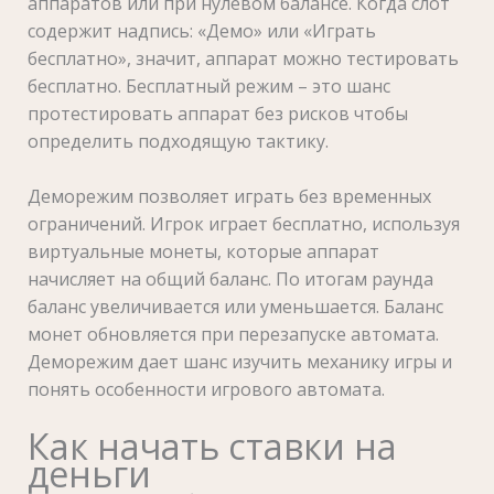
аппаратов или при нулевом балансе. Когда слот
содержит надпись: «Демо» или «Играть
бесплатно», значит, аппарат можно тестировать
бесплатно. Бесплатный режим – это шанс
протестировать аппарат без рисков чтобы
определить подходящую тактику.
Деморежим позволяет играть без временных
ограничений. Игрок играет бесплатно, используя
виртуальные монеты, которые аппарат
начисляет на общий баланс. По итогам раунда
баланс увеличивается или уменьшается. Баланс
монет обновляется при перезапуске автомата.
Деморежим дает шанс изучить механику игры и
понять особенности игрового автомата.
Как начать ставки на
деньги