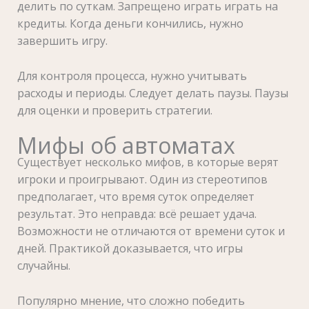
делить по суткам. Запрещено играть играть на
кредиты. Когда деньги кончились, нужно
завершить игру.
Для контроля процесса, нужно учитывать
расходы и периоды. Следует делать паузы. Паузы
для оценки и проверить стратегии.
Мифы об автоматах
Существует несколько мифов, в которые верят
игроки и проигрывают. Один из стереотипов
предполагает, что время суток определяет
результат. Это неправда: всё решает удача.
Возможности не отличаются от времени суток и
дней. Практикой доказывается, что игры
случайны.
Популярно мнение, что сложно победить