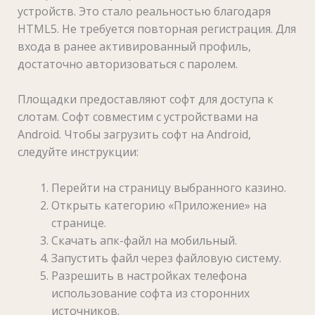
устройств. Это стало реальностью благодаря
HTML5. Не требуется повторная регистрация. Для
входа в ранее активированный профиль,
достаточно авторизоваться с паролем.
Площадки предоставляют софт для доступа к
слотам. Софт совместим с устройствами на
Android. Чтобы загрузить софт на Android,
следуйте инструкции:
Перейти на страницу выбранного казино.
Открыть категорию «Приложение» на
странице.
Скачать апк-файл на мобильный.
Запустить файл через файловую систему.
Разрешить в настройках телефона
использование софта из сторонних
источников.