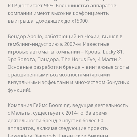
RTP достигает 96%. Большинство аппаратов
компании имеют высокие коэффициенты
выигрыша, доходящих до x15000.
Вендор Apollo, работающий из Чехии, вышел в
гемблинг-индустрию в 2007-м. Известные
игровые автоматы компании – Кровь, Lucky 81,
Эра Золота, Пандора, The Horus Eye, 4 Масти 2.
Основные разработки бренда – винтажные слоты
с расширенными возможностями (яркими
визуальными эффектами и множеством бонусных
функций).
Компания Геймс Booming, ведущая деятельность
с Мальты, существует с 2014-го. За время
деятельности бренд выпустил более 60
аппаратов, включая следующие проекты:
Legendary Diamonds, Гигантские Викинги,