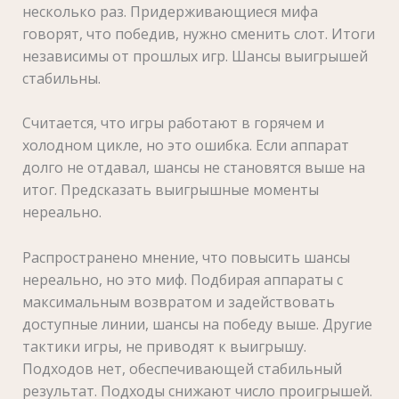
несколько раз. Придерживающиеся мифа
говорят, что победив, нужно сменить слот. Итоги
независимы от прошлых игр. Шансы выигрышей
стабильны.
Считается, что игры работают в горячем и
холодном цикле, но это ошибка. Если аппарат
долго не отдавал, шансы не становятся выше на
итог. Предсказать выигрышные моменты
нереально.
Распространено мнение, что повысить шансы
нереально, но это миф. Подбирая аппараты с
максимальным возвратом и задействовать
доступные линии, шансы на победу выше. Другие
тактики игры, не приводят к выигрышу.
Подходов нет, обеспечивающей стабильный
результат. Подходы снижают число проигрышей.