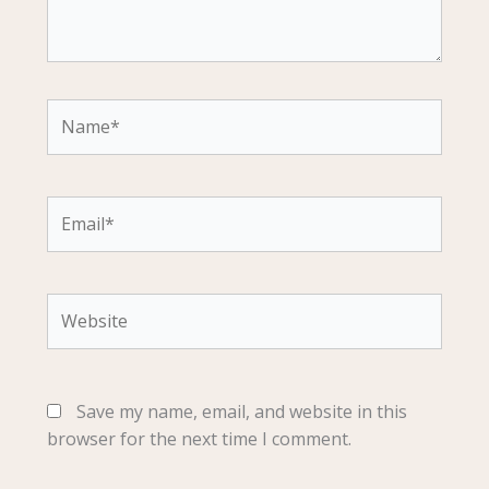
Name*
Email*
Website
Save my name, email, and website in this
browser for the next time I comment.