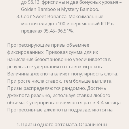
до 96,13, фриспины и два бонусных уровня –
Golden Bamboo и Mystery Bamboo.
Слот Sweet Bonanza. Максимальные
множители до x100 и переменный RTP в
пределах 95,45–96,51%.
Прогрессирующие призы объемнее
фиксированных. Призовая сумма для их
начисления безостановочно увеличивается в
результате удержания со ставок игроков.
Величина джекпота влияет популярность слота.
При росте числа ставок, тем больше выплата.
Призы распределяются рандомно. Достичь
джекпота реально, используя ставки любого
объема. Суперпризы появляются раз в 3-4 месяца.
Прогрессивные джекпоты подразделяются на:
Призы одного автомата. Ограничены