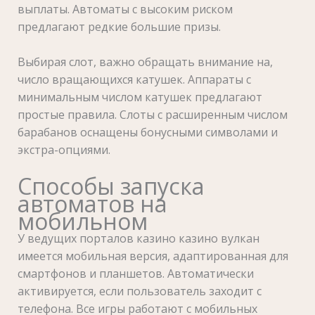
выплаты. Автоматы с высоким риском
предлагают редкие большие призы.
Выбирая слот, важно обращать внимание на,
число вращающихся катушек. Аппараты с
минимальным числом катушек предлагают
простые правила. Слоты с расширенным числом
барабанов оснащены бонусными символами и
экстра-опциями.
Способы запуска
автоматов на
мобильном
У ведущих порталов казино казино вулкан
имеется мобильная версия, адаптированная для
смартфонов и планшетов. Автоматически
активируется, если пользователь заходит с
телефона. Все игры работают с мобильных