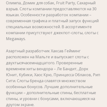
Олимпа, Домик для собак, Fruit Party, Сахарный
взрыв. Слоты компании предоставляются на 30
языках. Особенности разработок компании –
современная графика и платный запуск функций
специальных возможностей. В ассортименте
компании присутствуют джекпот-слоты, слоты с
Megaways.
Азартный разработчик Хаксав Гейминг
расположен на Мальте и выпускает слоты с
двухтысячасемнадцатого. Проверенные
временем хиты вендора – Ле Бандит, Дорк
Юнит, Кубики, Хаос Крю, Принцесса Облаков, Рип
Сити. Слоты бренда славятся множеством
особенных бонусов. Лучшие дополнительные
функции – дополнительные спины, бесплатные
спины, и уровни с бонусами, включающиеся на
другом экране.