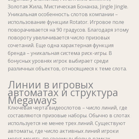
Золотая Жила, Мистическая Бонанза, Jingle Jingle.
Уникальная особенность слотов компании –
использование функции Rotator. Игровое поле
поворачивается на 90 градусов. Благодаря этому
повороту увеличивается число призовых
сочетаний. Еще одна характерная функция
бренда – уникальная система риск-игры. В
бонусных уровнях игрок выбирает среди
различных объектов, относящиеся к теме слота.
Линии в игровых
автоматах и структура
Megaways
Ключевая черта видеослотов – число линий, где
составляются призовые наборы. Обычно в слотах
используется не менее трех линий. Существуют
автоматы, где число активных линий игроки
могут менять по своему выбору в рамках