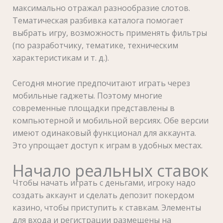
максимально отражал разнообразие слотов.
Тематическая разбивка каталога помогает
выбрать игру, возможность применять фильтры
(по разработчику, тематике, техническим
характеристикам и т. д.).
Сегодня многие предпочитают играть через
мобильные гаджеты. Поэтому многие
современные площадки представлены в
компьютерной и мобильной версиях. Обе версии
имеют одинаковый функционал для аккаунта.
Это упрощает доступ к играм в удобных местах.
Начало реальных ставок
Чтобы начать играть с деньгами, игроку надо
создать аккаунт и сделать депозит покердом
казино, чтобы приступить к ставкам. Элементы
для входа и регистрации размещены на