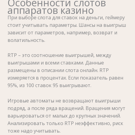
Особенности слотов
аппаратов казино
При выборе слота для ставок на деньги, геймеру
стоит учитывать параметры. Шансы на выигрыш
зависит от параметров, например, возврат и
волатильность.
RTP – это соотношение выигрышей, между
выигрышами и всеми ставками. Данные
размещены в описании слота онлайн. RTP
измеряется в процентах. Если показатель равен
95%, из 100 ставок 95 выигрывают.
Игровые автоматы не возвращают выигрыши
подряд, а после ряда вращений. Вращения могут
варьироваться от малых до крупных значений.
Анализировать только RTP неэффективно, риск
тоже надо учитывать.