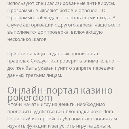
используют специализированные антивирусы.
Программы выявляют ботов и опасное ПО.
Программы наблюдают за попытками входа. В
случае авторизации с другого адреса, чаще всего
выполняется доппроверка, включающую
несколько шагов.
Принципы защиты данных прописаны в
правилах. Следует их проверить внимательно —
должен быть указан пункт о запрете передачи
данных третьим лицам.
Онлайн-портал казино
pokerdom
Чтобы начать игру на деньги, необходимо
проверить удобство веб-площадки pokerdom.
Понятный интерфейс клуба помогает новичкам
изучить функции и запустить игру на деньги.