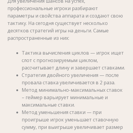
Для увеличения шансов на успех,
профессиональные игроки разбирают
параметры и свойства аппарата и создают свою
тактику. На сегодня существует несколько
десятков стратегий игры на деньги. Самые
распространенные из них:
Тактика вычисления циклов — игрок ищет
слот с прогнозируемым циклом,
рассчитывает длину и завершает ставками.
Стратегия двойного увеличения — после
провала ставка увеличивается в 2 раза.
Метод минимально-максимальных ставок
– геймер варьирует минимальные и
максимальные ставки.
Метод уменьшения ставки — при
проигрыше игрок уменьшает ставочную
сумму, при выигрыше увеличивает размер