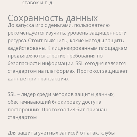
ставок и т. д..
Сохранность данных
До запуска игр с деньгами, пользователю
рекомендуется изучить, уровень защищенности
ресурса. Стоит выяснить, какие методы защиты
задействованы. К лицензированным площадкам
предъявляются строгие требования по
безопасности информации. SSL сегодня является
стандартом на платформах. Протокол защищает
данные при транзакциях.
SSL – лидер среди методов защиты данных,
обеспечивающий блокировку доступа
посторонних. Протокол 128 бит признан
стандартом.
Для защиты учетных записей от атак, клубы