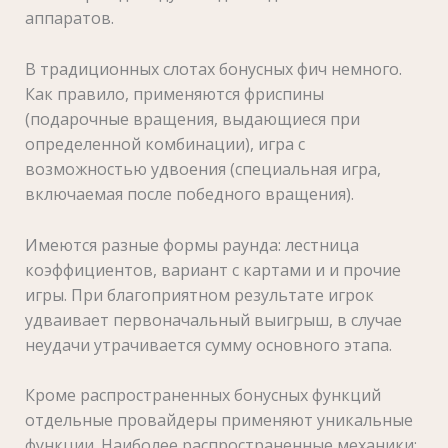
аппаратов.
В традиционных слотах бонусных фич немного.
Как правило, применяются фриспины
(подарочные вращения, выдающиеся при
определенной комбинации), игра с
возможностью удвоения (специальная игра,
включаемая после победного вращения).
Имеются разные формы раунда: лестница
коэффициентов, вариант с картами и и прочие
игры. При благоприятном результате игрок
удваивает первоначальный выигрыш, в случае
неудачи утрачивается сумму основного этапа.
Кроме распространенных бонусных функций
отдельные провайдеры применяют уникальные
функции. Наиболее распространенные механики: