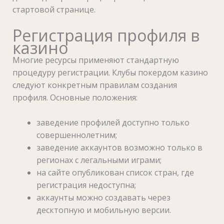
стартовой странице.
Регистрация профиля в
казино
Многие ресурсы применяют стандартную
процедуру регистрации. Клубы покердом казино
следуют конкретным правилам создания
профиля. Основные положения:
заведение профилей доступно только
совершеннолетним;
заведение аккаунтов возможно только в
регионах с легальными играми;
на сайте опубликован список стран, где
регистрация недоступна;
аккаунты можно создавать через
десктопную и мобильную версии.