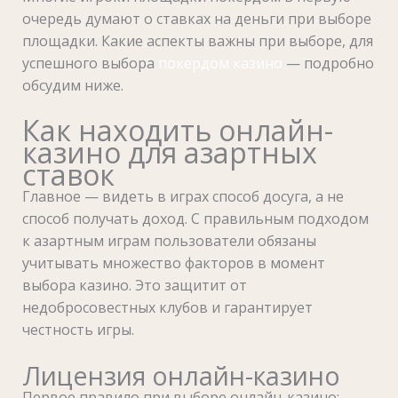
очередь думают о ставках на деньги при выборе
площадки. Какие аспекты важны при выборе, для
успешного выбора
покердом казино
— подробно
обсудим ниже.
Как находить онлайн-
казино для азартных
ставок
Главное — видеть в играх способ досуга, а не
способ получать доход. С правильным подходом
к азартным играм пользователи обязаны
учитывать множество факторов в момент
выбора казино. Это защитит от
недобросовестных клубов и гарантирует
честность игры.
Лицензия онлайн-казино
Первое правило при выборе онлайн-казино: