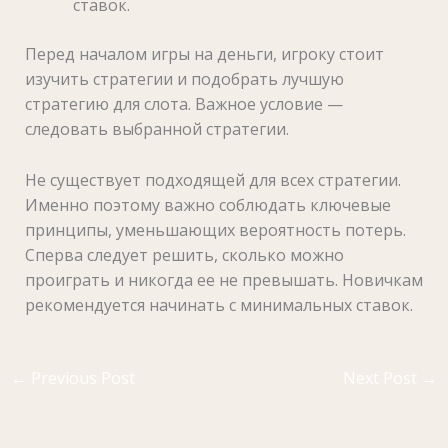
ставок.
Перед началом игры на деньги, игроку стоит
изучить стратегии и подобрать лучшую
стратегию для слота. Важное условие —
следовать выбранной стратегии.
Не существует подходящей для всех стратегии.
Именно поэтому важно соблюдать ключевые
принципы, уменьшающих вероятность потерь.
Сперва следует решить, сколько можно
проиграть и никогда ее не превышать. Новичкам
рекомендуется начинать с минимальных ставок.
←
Previous Post
Next Post
→