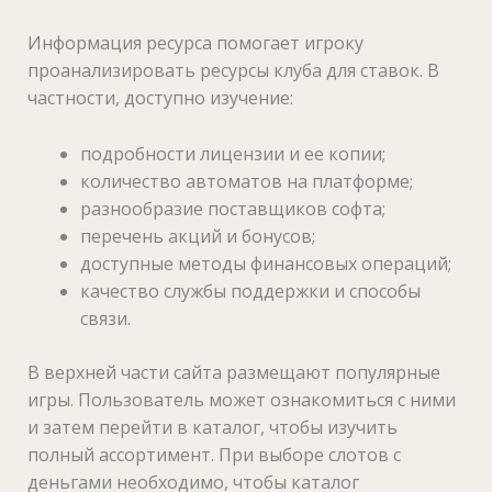
Информация ресурса помогает игроку
проанализировать ресурсы клуба для ставок. В
частности, доступно изучение:
подробности лицензии и ее копии;
количество автоматов на платформе;
разнообразие поставщиков софта;
перечень акций и бонусов;
доступные методы финансовых операций;
качество службы поддержки и способы
связи.
В верхней части сайта размещают популярные
игры. Пользователь может ознакомиться с ними
и затем перейти в каталог, чтобы изучить
полный ассортимент. При выборе слотов с
деньгами необходимо, чтобы каталог