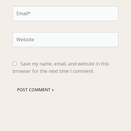
Email*
Website
Save my name, email, and website in this
browser for the next time I comment.