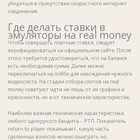
убедиться в присутствии скоростного интернет
соединения.
Где делать ставки в
эмуляторы на real money
Чтобы совершать платные ставки, следует
верифицироваться на официальном сайте. После
этого требуется удостовериться, что на балансе
есть необходимая сумма. Далее можно
переключаться на лобби для нахождения нужного
видеослота. На стадии отбора слотов на real
money советуют идти не лишь от их графики и
красочности, но и от технических характеристик.
Наиболее важная техническая характеристика
любого однорукого бандита – РТП. Показатель
return to player показывает, какую часть
сделанных взносов можно выиграть на