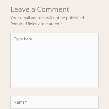
Leave a Comment
Your email address will not be published.
Required fields are marked
*
Type
here..
Name*