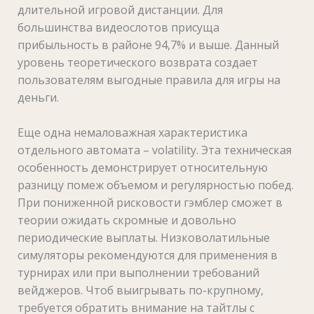
длительной игровой дистанции. Для
большинства видеослотов присуща
прибыльность в районе 94,7% и выше. Данный
уровень теоретического возврата создает
пользователям выгодные правила для игры на
деньги.
Еще одна немаловажная характеристика
отдельного автомата – volatility. Эта техническая
особенность демонстрирует относительную
разницу помеж объемом и регулярностью побед.
При пониженной рисковости гэмблер сможет в
теории ожидать скромные и довольно
периодические выплаты. Низковолатильные
симуляторы рекомендуются для применения в
турнирах или при выполнении требований
вейджеров. Чтоб выигрывать по-крупному,
требуется обратить внимание на тайтлы с