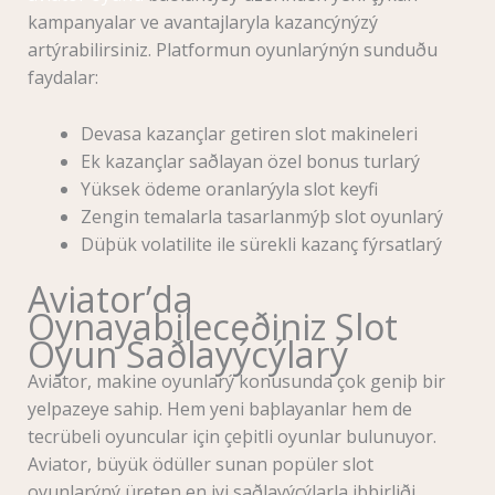
kampanyalar ve avantajlaryla kazancýnýzý
artýrabilirsiniz. Platformun oyunlarýnýn sunduðu
faydalar:
Devasa kazançlar getiren slot makineleri
Ek kazançlar saðlayan özel bonus turlarý
Yüksek ödeme oranlarýyla slot keyfi
Zengin temalarla tasarlanmýþ slot oyunlarý
Düþük volatilite ile sürekli kazanç fýrsatlarý
Aviator’da
Oynayabileceðiniz Slot
Oyun Saðlayýcýlarý
Aviator, makine oyunlarý konusunda çok geniþ bir
yelpazeye sahip. Hem yeni baþlayanlar hem de
tecrübeli oyuncular için çeþitli oyunlar bulunuyor.
Aviator, büyük ödüller sunan popüler slot
oyunlarýný üreten en iyi saðlayýcýlarla iþbirliði