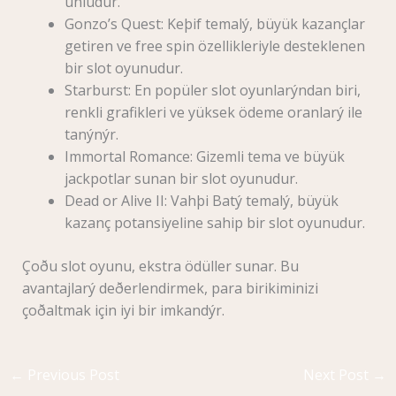
ünlüdür.
Gonzo’s Quest: Keþif temalý, büyük kazançlar
getiren ve free spin özellikleriyle desteklenen
bir slot oyunudur.
Starburst: En popüler slot oyunlarýndan biri,
renkli grafikleri ve yüksek ödeme oranlarý ile
tanýnýr.
Immortal Romance: Gizemli tema ve büyük
jackpotlar sunan bir slot oyunudur.
Dead or Alive II: Vahþi Batý temalý, büyük
kazanç potansiyeline sahip bir slot oyunudur.
Çoðu slot oyunu, ekstra ödüller sunar. Bu
avantajlarý deðerlendirmek, para birikiminizi
çoðaltmak için iyi bir imkandýr.
←
Previous Post
Next Post
→