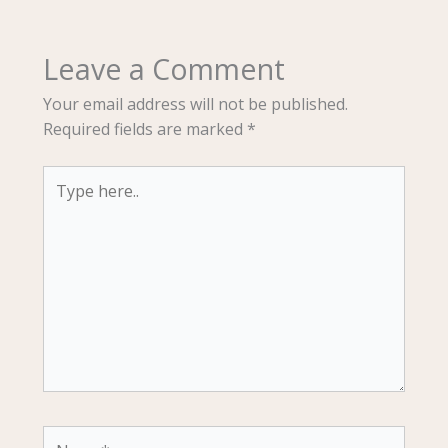
Leave a Comment
Your email address will not be published.
Required fields are marked
*
Type
here..
Name*