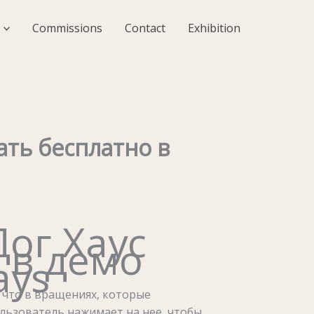
Commissions
Contact
Exhibition
ать бесплатно в
Дог Хаус
 в демо
ays
 что в вращениях, которые
ользователь нажимает на нее, чтобы