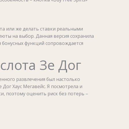
та или же делать ставки реальными
люты на выбор. Данная версия сохранила
я бонусных функций сопровождается
слота Зе Дог
авленного развлечения был настолько
Дог Хаус Мегавейс. Я посмотрела и
ки, поэтому оценить риск без потерь –