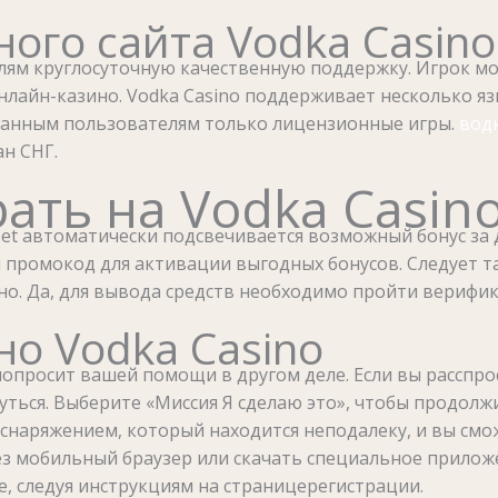
ого сайта Vodka Casino
лям круглосуточную качественную поддержку. Игрок мо
лайн-казино. Vodka Casino поддерживает несколько язы
ванным пользователям только лицензионные игры.
вод
ан СНГ.
рать на Vodka Casin
et автоматически подсвечивается возможный бонус за 
 промокод для активации выгодных бонусов. Следует та
ино. Да, для вывода средств необходимо пройти верифи
о Vodka Casino
опросит вашей помощи в другом деле. Если вы расспроси
уться. Выберите «Миссия Я сделаю это», чтобы продол
 снаряжением, который находится неподалеку, и вы смо
з мобильный браузер или скачать специальное приложен
е, следуя инструкциям на страницерегистрации.