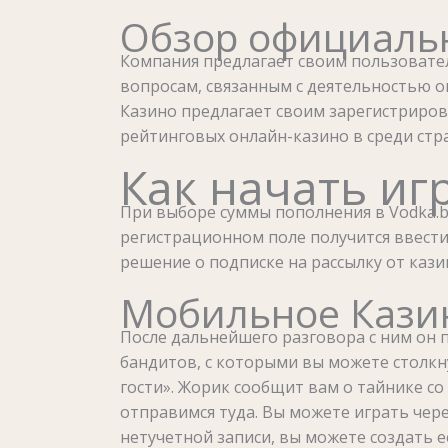
Обзор официальн
Компания предлагает своим пользовате
вопросам, связанным с деятельностью он
Казино предлагает своим зарегистриро
рейтинговых онлайн-казино в среди стр
Как начать иг
При выборе суммы пополнения в Vodka.b
регистрационном поле получится ввести
решение о подписке на рассылку от каз
Мобильное Казин
После дальнейшего разговора с ним он п
бандитов, с которыми вы можете столкн
гости». Жорик сообщит вам о тайнике со
отправимся туда. Вы можете играть чере
нетучетной записи, вы можете создать е