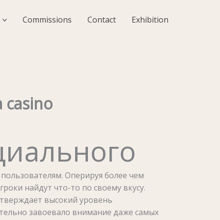
Commissions
Contact
Exhibition
 casino
циального
 пользователям. Оперируя более чем
роки найдут что-то по своему вкусу.
дтверждает высокий уровень
мительно завоевало внимание даже самых