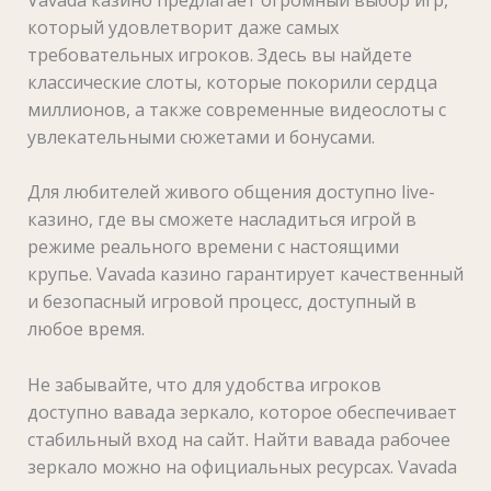
который удовлетворит даже самых
требовательных игроков. Здесь вы найдете
классические слоты, которые покорили сердца
миллионов, а также современные видеослоты с
увлекательными сюжетами и бонусами.
Для любителей живого общения доступно live-
казино, где вы сможете насладиться игрой в
режиме реального времени с настоящими
крупье. Vavada казино гарантирует качественный
и безопасный игровой процесс, доступный в
любое время.
Не забывайте, что для удобства игроков
доступно вавада зеркало, которое обеспечивает
стабильный вход на сайт. Найти вавада рабочее
зеркало можно на официальных ресурсах. Vavada