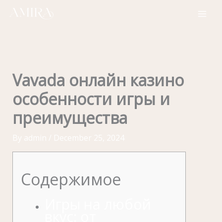
Skip
to
content
Vavada онлайн казино
особенности игры и
преимущества
By
admin
/
December 25, 2024
Содержимое
Игры на любой
вкус: от