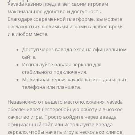
Vavada казино предлагает своим игрокам
максимальное удобство и доступность.
Благодаря современной платформе, вы можете
наслаждаться любимыми играми в любое время
и в любом месте.
Доступ через вавада вход на официальном
сайте.
Используйте вавада зеркало для
стабильного подключения.
Мобильная версия vavada казино для игры с
телефона или планшета.
Независимо от вашего местоположения, vavada
обеспечивает бесперебойную работу и высокое
качество игры. Просто войдите через вавада
официальный сайт или используйте вавада
зеркало, чтобы начать игру в несколько кликов.