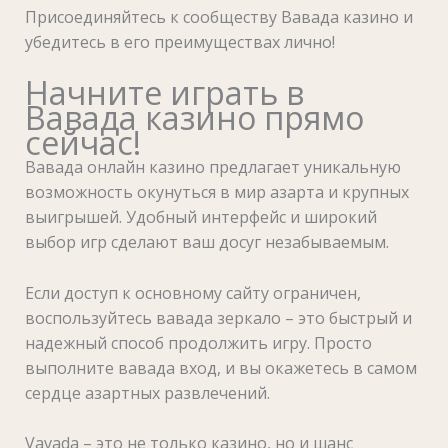
Присоединяйтесь к сообществу Вавада казино и
убедитесь в его преимуществах лично!
Начните играть в
Вавада казино прямо
сейчас!
Вавада онлайн казино предлагает уникальную
возможность окунуться в мир азарта и крупных
выигрышей. Удобный интерфейс и широкий
выбор игр сделают ваш досуг незабываемым.
Если доступ к основному сайту ограничен,
воспользуйтесь вавада зеркало – это быстрый и
надежный способ продолжить игру. Просто
выполните вавада вход, и вы окажетесь в самом
сердце азартных развлечений.
Vavada – это не только казино, но и шанс