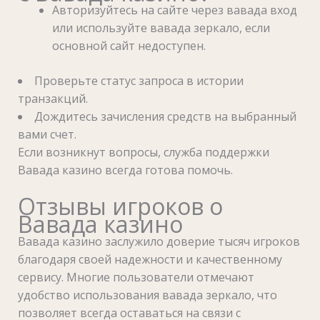
Авторизуйтесь на сайте через вавада вход
или используйте вавада зеркало, если
основной сайт недоступен.
Проверьте статус запроса в истории
транзакций.
Дождитесь зачисления средств на выбранный
вами счет.
Если возникнут вопросы, служба поддержки
Вавада казино всегда готова помочь.
Отзывы игроков о
Вавада казино
Вавада казино заслужило доверие тысяч игроков
благодаря своей надежности и качественному
сервису. Многие пользователи отмечают
удобство использования вавада зеркало, что
позволяет всегда оставаться на связи с