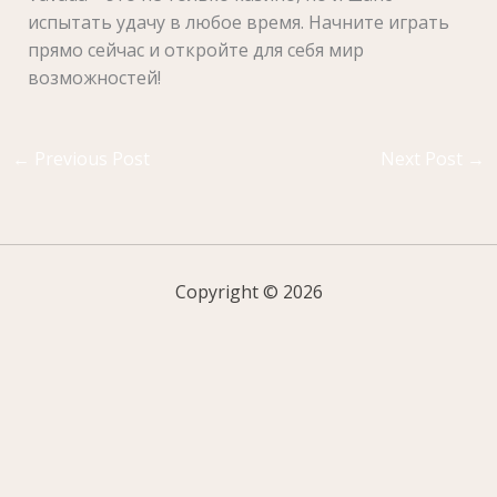
испытать удачу в любое время. Начните играть
прямо сейчас и откройте для себя мир
возможностей!
←
Previous Post
Next Post
→
Copyright © 2026