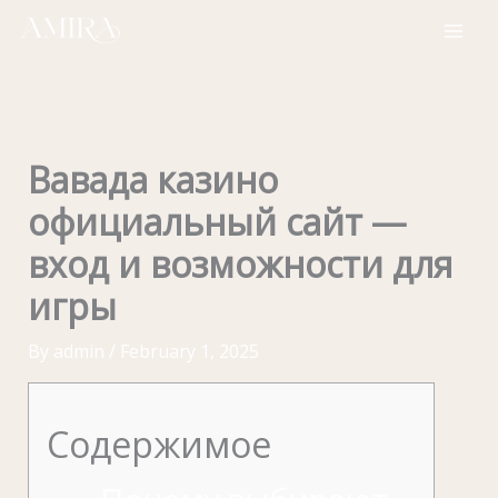
Skip
to
content
Вавада казино
официальный сайт —
вход и возможности для
игры
By
admin
/
February 1, 2025
Содержимое