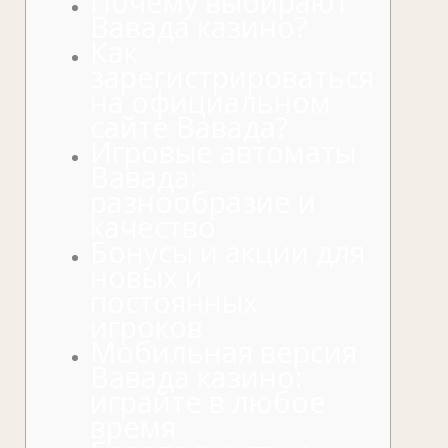
Почему выбирают
Вавада казино?
Как
зарегистрироваться
на официальном
сайте Вавада?
Игровые автоматы
Вавада:
разнообразие и
качество
Бонусы и акции для
новых и
постоянных
игроков
Мобильная версия
Вавада казино:
играйте в любое
время