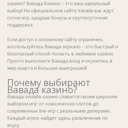
казино? Вавада Казино – это ваш идеальный
выбор! На официальном сайте Vavada вас ждут
сотни игр, щедрые бонусы и круглосуточная
поддержка.
Если доступ к основному сайту ограничен,
воспользуйтесь Вавада зеркало – это быстрый и
безопасный способ попасть в любимое казино.
Просто выполните Вавада вход и окунитесь в
мир азарта и больших выигрышей!
Почему выбирают
Вавада казино?
Вавада онлайн казино славится своим широким
выбором игр: от классических слотов до
современных live-игр с реальными дилерами.
Каждый игрок найдет здесь развлечение по
вкусу.