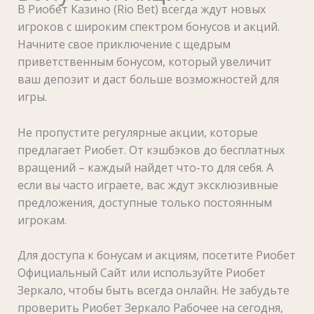
В Риобет Казино (Rio Bet) всегда ждут новых
игроков с широким спектром бонусов и акций.
Начните свое приключение с щедрым
приветственным бонусом, который увеличит
ваш депозит и даст больше возможностей для
игры.
Не пропустите регулярные акции, которые
предлагает Риобет. От кэшбэков до бесплатных
вращений – каждый найдет что-то для себя. А
если вы часто играете, вас ждут эксклюзивные
предложения, доступные только постоянным
игрокам.
Для доступа к бонусам и акциям, посетите Риобет
Официальный Сайт или используйте Риобет
Зеркало, чтобы быть всегда онлайн. Не забудьте
проверить Риобет Зеркало Рабочее на сегодня,