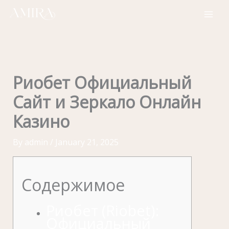
Skip
to
content
Риобет Официальный
Сайт и Зеркало Онлайн
Казино
By
admin
/
January 21, 2025
Содержимое
Риобет (Riobet):
Официальный