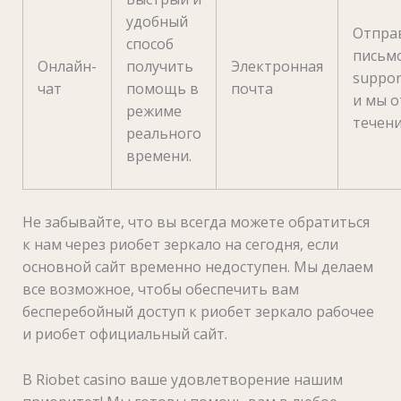
удобный
Отпра
способ
письм
Онлайн-
получить
Электронная
suppor
чат
помощь в
почта
и мы о
режиме
течени
реального
времени.
Не забывайте, что вы всегда можете обратиться
к нам через риобет зеркало на сегодня, если
основной сайт временно недоступен. Мы делаем
все возможное, чтобы обеспечить вам
бесперебойный доступ к риобет зеркало рабочее
и риобет официальный сайт.
В Riobet casino ваше удовлетворение нашим