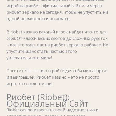
игрой на риобет официальный сайт или через
риобет зеркало на сегодня, чтобы не упустить ни
одной возможности выиграть.
В riobet казино каждый игрок найдет что-то для
себя. От классических слотов до сложных рулеток
– все это ждет вас на риобет зеркало рабочее. Не
упустите шанс стать частью этого
увлекательного мира!
Посетите
rio bet
и откройте для себя мир азарта
и выигрышей. Риобет казино – это не просто
игра, это стиль жизни!
Риобет (Riobet):
Официальный Сайт
Riobet casino известен своей надежностью и