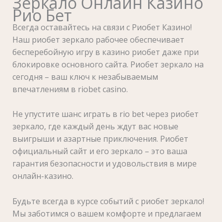
Зеркало Онлайн Казино
Рио Бет
Всегда оставайтесь на связи с Риобет Казино!
Наш риобет зеркало рабочее обеспечивает
бесперебойную игру в казино риобет даже при
блокировке основного сайта. Риобет зеркало на
сегодня – ваш ключ к незабываемым
впечатлениям в riobet casino.
Не упустите шанс играть в rio bet через риобет
зеркало, где каждый день ждут вас новые
выигрыши и азартные приключения. Риобет
официальный сайт и его зеркало – это ваша
гарантия безопасности и удовольствия в мире
онлайн-казино.
Будьте всегда в курсе событий с риобет зеркало!
Мы заботимся о вашем комфорте и предлагаем