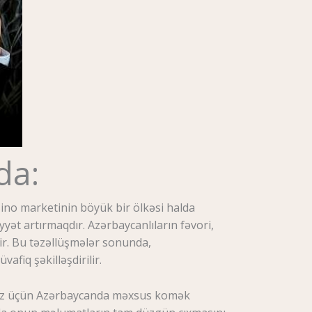
da:
sino marketinin böyük bir ölkəsi halda
yət artırmaqdır. Azərbaycanlıların fəvori,
lir. Bu təzəllüşmələr sonunda,
afiq şəkilləşdirilir.
yiniz üçün Azərbaycanda məxsus komək