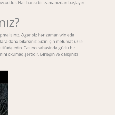
mövcuddur. Hər hansı bir zamanızdan başlayın
nız?
pmalısınız. Əgər siz hər zaman win edə
ra dönə bilərsiniz. Sizin için məlumat üzrə
stifadə edin. Casino sahəsində güclü bir
i oxumaq şərtidir. Birləşin və qalıqınızı