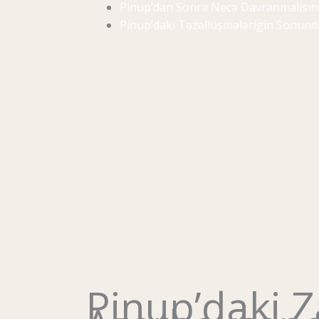
Pinup’dan Sonra Necə Davranmalısın
Pinup’daki Təzəllüşmələrigin Sonund
Pinup’daki Z