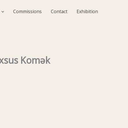
Commissions
Contact
Exhibition
əxsus Komək