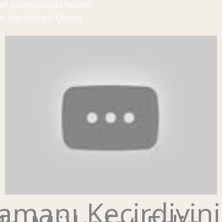
ız? Azerbaycanda Yardım
a: Azerbaycanlı Çözüm
amanı Keçirdiyin