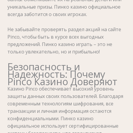
уникальные призы. Пинко казино официальное
всегда заботится о своих игроках.
Не забывайте проверять раздел акций на сайте
Pinco, чтобы быть в курсе всех выгодных
предложений. Пинко казино играть – это не
только увлекательно, но и прибыльно!
Безопасность и
Надежность: Почему
Pinco Казино Доверяют
Казино Pinco обеспечивает высокий уровень
защиты данных своих пользователей. Благодаря
современным технологиям шифрования, все
транзакции и личная информация остаются
конфиденциальными. Пинко казино
официальное использует сертифицированные