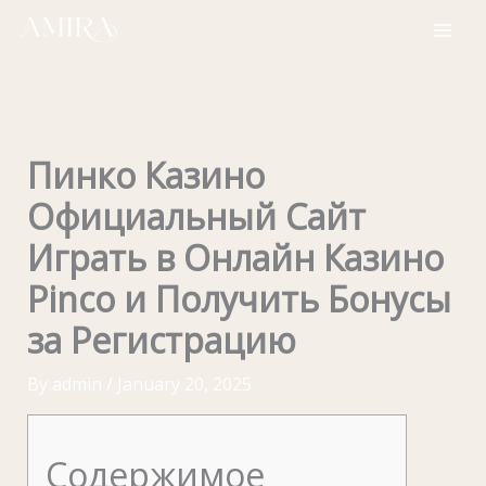
Skip
to
content
Пинко Казино
Официальный Сайт
Играть в Онлайн Казино
Pinco и Получить Бонусы
за Регистрацию
By
admin
/
January 20, 2025
Содержимое