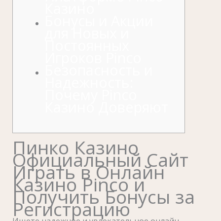
Казино
Бонусы и Акции
для Новых и
Постоянных
Игроков Pinco
Безопасность и
Надежность:
Почему Pinco
Казино Доверяют
Пинко Казино
Официальный Сайт
Играть в Онлайн
Казино Pinco и
Получить Бонусы за
Регистрацию