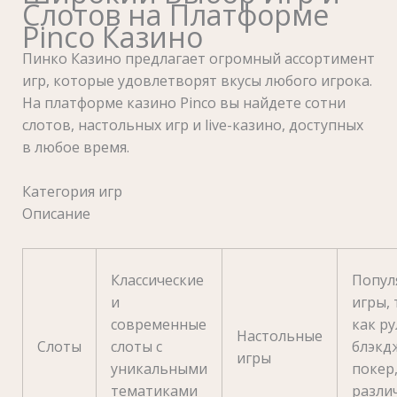
Слотов на Платформе
Pinco Казино
Пинко Казино предлагает огромный ассортимент
игр, которые удовлетворят вкусы любого игрока.
На платформе казино Pinco вы найдете сотни
слотов, настольных игр и live-казино, доступных
в любое время.
Категория игр
Описание
Классические
Попул
и
игры, 
современные
как ру
Настольные
Слоты
слоты с
блэкд
игры
уникальными
покер,
тематиками
разли