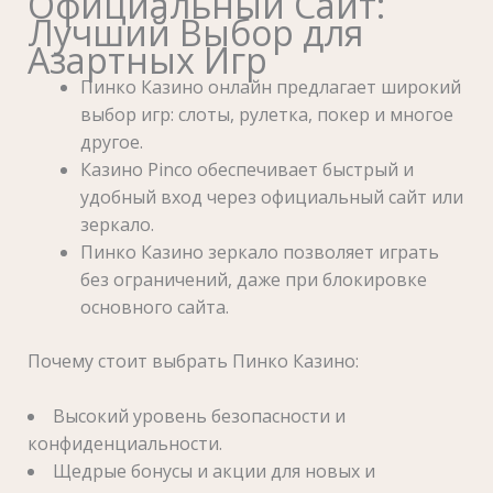
Официальный Сайт:
Лучший Выбор для
Азартных Игр
Пинко Казино онлайн предлагает широкий
выбор игр: слоты, рулетка, покер и многое
другое.
Казино Pinco обеспечивает быстрый и
удобный вход через официальный сайт или
зеркало.
Пинко Казино зеркало позволяет играть
без ограничений, даже при блокировке
основного сайта.
Почему стоит выбрать Пинко Казино:
Высокий уровень безопасности и
конфиденциальности.
Щедрые бонусы и акции для новых и