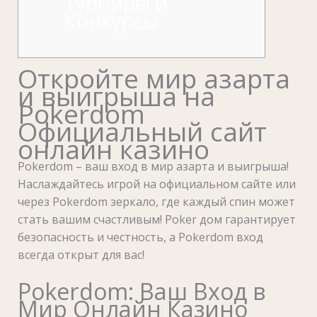
Турниры и
Конкурсы
Откройте мир азарта
и выигрыша на
Pokerdom
Официальный сайт
онлайн казино
Pokerdom – ваш вход в мир азарта и выигрыша!
Наслаждайтесь игрой на официальном сайте или
через Pokerdom зеркало, где каждый спин может
стать вашим счастливым! Poker дом гарантирует
безопасность и честность, а Pokerdom вход
всегда открыт для вас!
Pokerdom: Ваш Вход в
Мир Онлайн Казино