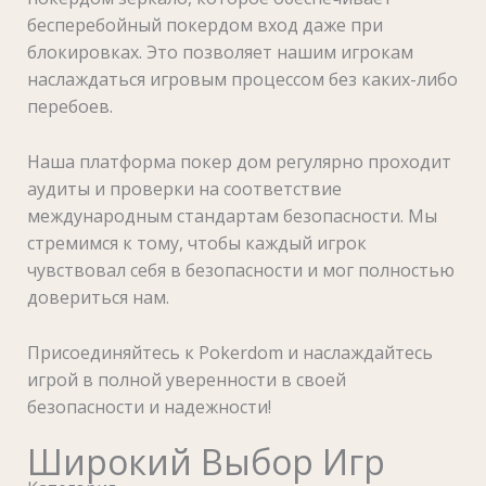
бесперебойный покердом вход даже при
блокировках. Это позволяет нашим игрокам
наслаждаться игровым процессом без каких-либо
перебоев.
Наша платформа покер дом регулярно проходит
аудиты и проверки на соответствие
международным стандартам безопасности. Мы
стремимся к тому, чтобы каждый игрок
чувствовал себя в безопасности и мог полностью
довериться нам.
Присоединяйтесь к Pokerdom и наслаждайтесь
игрой в полной уверенности в своей
безопасности и надежности!
Широкий Выбор Игр