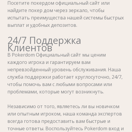
Посетите покердом официальный сайт или
найдите покер дом через зеркало, чтобы
испытать преимущества нашей системы быстрых
выплат и удобных депозитов.
24/7 Поддержка
Клиентов
В Pokerdom Официальный сайт мы ценим
каждого игрока и гарантируем вам
непревзойденный уровень обслуживания. Наша
служба поддержки работает круглосуточно, 24/7,
чтобы помочь вам с любыми вопросами или
проблемами, которые могут возникнуть.
Независимо от того, являетесь ли вы новичком
или опытным игроком, наша команда экспертов
всегда готова предоставить вам быстрые и
точные ответы. Воспользуйтесь Pokerdom вход и