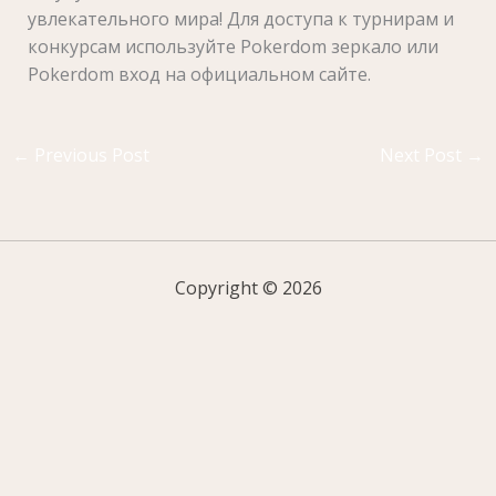
увлекательного мира! Для доступа к турнирам и
конкурсам используйте Pokerdom зеркало или
Pokerdom вход на официальном сайте.
←
Previous Post
Next Post
→
Copyright © 2026