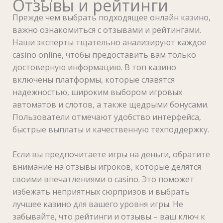
Отзывы и рейтинги
Прежде чем выбрать подходящее oнлайн казино,
важно ознакомиться с отзывами и рейтингами.
Наши эксперты тщательно анализируют каждое
casino online, чтобы предоставить вам только
достоверную информацию. В топ казино
включены платформы, которые славятся
надежностью, широким выбором игровых
автоматов и слотов, а также щедрыми бонусами.
Пользователи отмечают удобство интерфейса,
быстрые выплаты и качественную техподдержку.
Если вы предпочитаете игры на деньги, обратите
внимание на отзывы игроков, которые делятся
своими впечатлениями о casino. Это поможет
избежать неприятных сюрпризов и выбрать
лучшее казино для вашего уровня игры. Не
забывайте, что рейтинги и отзывы – ваш ключ к