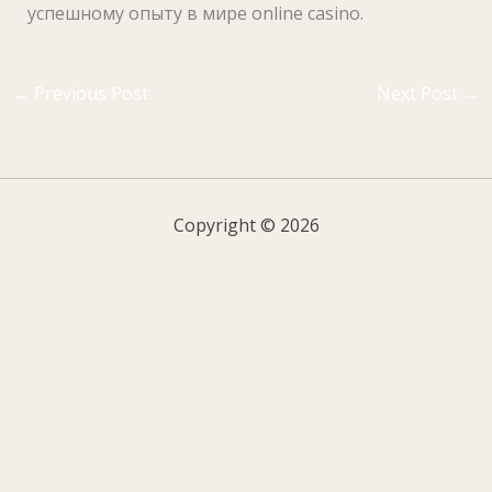
успешному опыту в мире online casino.
←
Previous Post
Next Post
→
Copyright © 2026