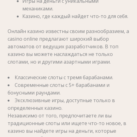
Игры на деньги с уникальными
механиками.
Казино, где каждый найдет что-то для себя.
Oнлайн казино известны своим разнообразием, а
casino online предлагают широкий выбор
автоматов от ведущих разработчиков. В топ
казино вы можете наслаждаться не только
слотами, но и другими азартными играми.
Классические слоты с тремя барабанами.
Современные слоты с 5+ барабанами и
бонусными раундами.
Эксклюзивные игры, доступные только в
определенных казино.
Независимо от того, предпочитаете ли вы
традиционные слоты или ищете что-то новое, в
казино вы найдете игры на деньги, которые