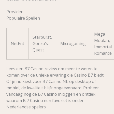
Provider
Populaire Spellen
Mega
Starburst,
Moolah,
NetEnt
Gonzo’s
Microgaming
Immortal
Quest
Romance
Lees een B7 Casino review om meer te weten te
komen over de unieke ervaring die Casino B7 biedt.
Of je nu kiest voor B7 Casino NL op desktop of
mobiel, de kwaliteit blijft ongeëvenaard. Probeer
vandaag nog de B7 Casino inloggen en ontdek
waarom B 7 Casino een favoriet is onder
Nederlandse spelers.