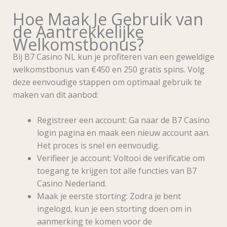
Hoe Maak Je Gebruik van
de Aantrekkelijke
Welkomstbonus?
Bij B7 Casino NL kun je profiteren van een geweldige
welkomstbonus van €450 en 250 gratis spins. Volg
deze eenvoudige stappen om optimaal gebruik te
maken van dit aanbod:
Registreer een account: Ga naar de B7 Casino
login pagina en maak een nieuw account aan.
Het proces is snel en eenvoudig.
Verifieer je account: Voltooi de verificatie om
toegang te krijgen tot alle functies van B7
Casino Nederland.
Maak je eerste storting: Zodra je bent
ingelogd, kun je een storting doen om in
aanmerking te komen voor de