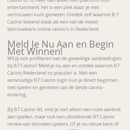
Casino B7 is meer dan alleen een platform voor
entertainment; het is een plek waar je met
vertrouwen kunt genieten. Ontdek zelf waarom B 7
Casino bekend staat als een van de meest
betrouwbare online casino’s in Nederland.
Meld Je Nu Aan en Begin
Met Winnen!
Wil jij ook profiteren van de geweldige aanbiedingen
bij B7 Casino? Meld je nu aan en ontdek waarom B7
Casino Nederland zo populair is. Met een
eenvoudige B7 Casino login kun je direct beginnen
met spelen en genieten van de beste casino-
ervaring.
Bij B7 Casino NL vind je niet alleen een ruim aanbod
aan spellen, maar ook een uitstekende B7 Casino
review van tevreden spelers. Of je nu nieuw bent of