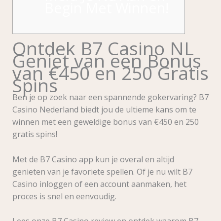
Begin Met Winnen!
Ontdek B7 Casino NL
Geniet van een Bonus
van €450 en 250 Gratis
Spins
Ben je op zoek naar een spannende gokervaring? B7
Casino Nederland biedt jou de ultieme kans om te
winnen met een geweldige bonus van €450 en 250
gratis spins!
Met de B7 Casino app kun je overal en altijd
genieten van je favoriete spellen. Of je nu wilt B7
Casino inloggen of een account aanmaken, het
proces is snel en eenvoudig.