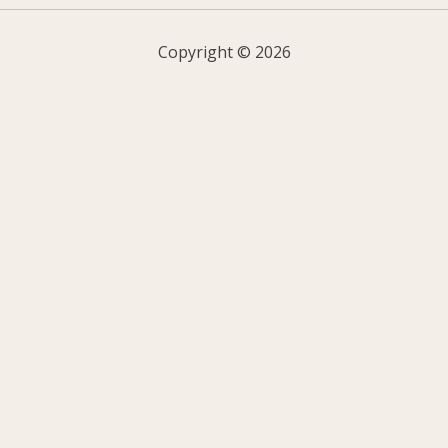
Copyright © 2026