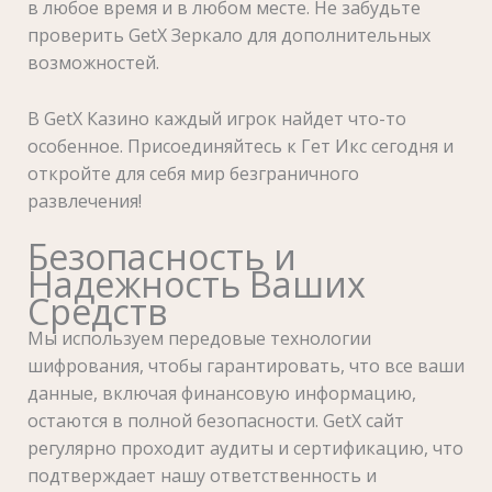
в любое время и в любом месте. Не забудьте
проверить GetX Зеркало для дополнительных
возможностей.
В GetX Казино каждый игрок найдет что-то
особенное. Присоединяйтесь к Гет Икс сегодня и
откройте для себя мир безграничного
развлечения!
Безопасность и
Надежность Ваших
Средств
Мы используем передовые технологии
шифрования, чтобы гарантировать, что все ваши
данные, включая финансовую информацию,
остаются в полной безопасности. GetX сайт
регулярно проходит аудиты и сертификацию, что
подтверждает нашу ответственность и