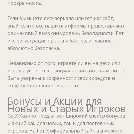
прозрачность.
Если вы ищете getx зеркало или гет икс сайт,
знайте, что все наши платформы предоставляют
одинаковый высокий уровень безопасности. Гет
икс регистрация проста и быстра, а главное –
абсолютно безопасна.
Независимо от того, играете ли вы на get x или
используете гет х официальный сайт, вы можете
быть уверены в сохранности своих средств и
конфиденциальности данных.
Бонусы и Акции для
Новых и Старых Игроков
GetX Казино предлагает широкий спектр бонусов
и акций как для новых, так и для постоянных
игроков. На Гет Х официальный сайт вы можете