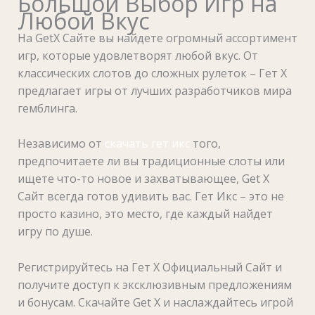
Большой Выбор Игр на
Любой Вкус
На GetX Сайте вы найдете огромный ассортимент
игр, которые удовлетворят любой вкус. От
классических слотов до сложных рулеток – Гет Х
предлагает игры от лучших разработчиков мира
гемблинга.
Независимо от
скачать гет икс
того,
предпочитаете ли вы традиционные слоты или
ищете что-то новое и захватывающее, Get X
Сайт всегда готов удивить вас. Гет Икс – это не
просто казино, это место, где каждый найдет
игру по душе.
Регистрируйтесь на Гет Х Официальный Сайт и
получите доступ к эксклюзивным предложениям
и бонусам. Скачайте Get X и наслаждайтесь игрой