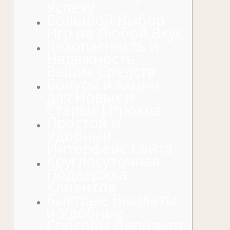
Успеху
Большой Выбор
Игр на Любой Вкус
Безопасность и
Надежность
Ваших Средств
Бонусы и Акции
для Новых и
Старых Игроков
Простой и
Удобный
Интерфейс Сайта
Круглосуточная
Поддержка
Клиентов
Быстрые Выплаты
и Удобные
Способы Депозита