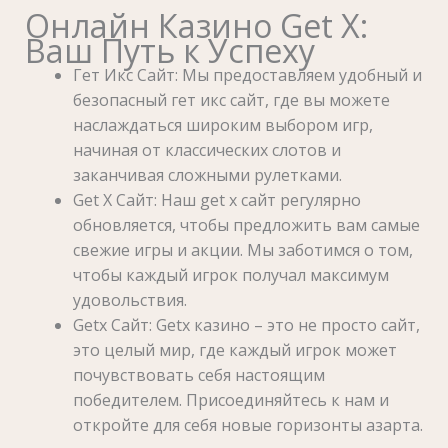
Онлайн Казино Get X:
Ваш Путь к Успеху
Гет Икс Сайт: Мы предоставляем удобный и
безопасный гет икс сайт, где вы можете
наслаждаться широким выбором игр,
начиная от классических слотов и
заканчивая сложными рулетками.
Get X Сайт: Наш get x сайт регулярно
обновляется, чтобы предложить вам самые
свежие игры и акции. Мы заботимся о том,
чтобы каждый игрок получал максимум
удовольствия.
Getx Сайт: Getx казино – это не просто сайт,
это целый мир, где каждый игрок может
почувствовать себя настоящим
победителем. Присоединяйтесь к нам и
откройте для себя новые горизонты азарта.