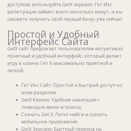
доступом, используйте GetX зеркало. Гет Икс
регистрация займет всего несколько минут, и вы
сможете получить свой первый бонус уже сейчас!
Простой и Удобный
Интерфейс Сайта
GetX сайт предлагает пользователям интуитивно
понятный и удобный интерфейс, который делает
игру в казино Гет Х максимально приятной и
легкой.
Гет Икс Сайт: Простой и быстрый доступ ко
всем разделам.
GetX Казино: Удобная навигация с
помощью меню и поиска.
Скачать Get X: Легко найти и скачать
мобильное приложение.
GetX Зеркало: Быстрый переход на