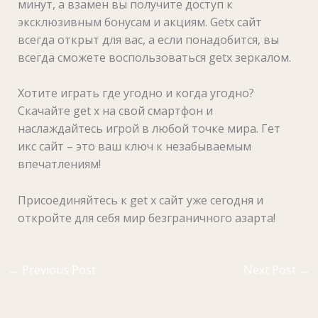
минут, а взамен вы получите доступ к
эксклюзивным бонусам и акциям. Getx сайт
всегда открыт для вас, а если понадобится, вы
всегда сможете воспользоваться getx зеркалом.
Хотите играть где угодно и когда угодно?
Скачайте get x на свой смартфон и
наслаждайтесь игрой в любой точке мира. Гет
икс сайт – это ваш ключ к незабываемым
впечатлениям!
Присоединяйтесь к get x сайт уже сегодня и
откройте для себя мир безграничного азарта!
←
Previous Post
Next Post
→