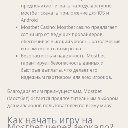
предпочитает играть на ходу, доступно
мостбет скачать приложение для iOS и
Android.
Mostbet Casino: Mostbet casino предлагает
сотни игр от ведущих провайдеров,
обеспечивая высокий уровень развлечения
и возможность выигрыша.
Безопасность и надежность: Mostbet
гарантирует безопасность данных и
быстрые выплаты, что делает его
надежным партнером для всех игроков.
Благодаря этим преимуществам, Mostbet
(Мостбет) остается предпочтительным выбором
для миллионов пользователей по всему миру.
Как начать игру на
Mostbet через зеркало?