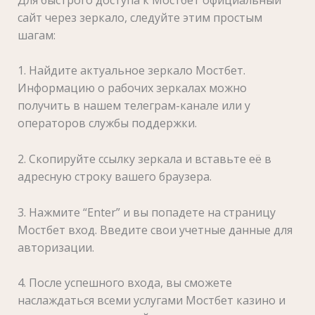
сайт через зеркало, следуйте этим простым
шагам:
1. Найдите актуальное зеркало Мостбет.
Информацию о рабочих зеркалах можно
получить в нашем телеграм-канале или у
операторов службы поддержки.
2. Скопируйте ссылку зеркала и вставьте её в
адресную строку вашего браузера.
3. Нажмите “Enter” и вы попадете на страницу
Мостбет вход. Введите свои учетные данные для
авторизации.
4. После успешного входа, вы сможете
наслаждаться всеми услугами Мостбет казино и