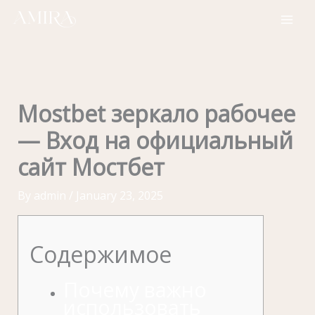
Skip
to
content
Mostbet зеркало рабочее
— Вход на официальный
сайт Мостбет
By
admin
/
January 23, 2025
Содержимое
Почему важно
использовать