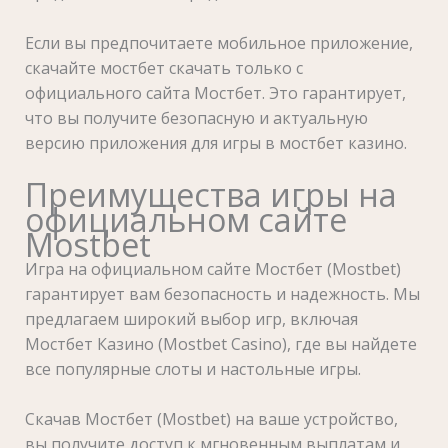
Если вы предпочитаете мобильное приложение,
скачайте мостбет скачать только с
официального сайта Мостбет. Это гарантирует,
что вы получите безопасную и актуальную
версию приложения для игры в мостбет казино.
Преимущества игры на
официальном сайте
Mostbet
Игра на официальном сайте Мостбет (Mostbet)
гарантирует вам безопасность и надежность. Мы
предлагаем широкий выбор игр, включая
Мостбет Казино (Mostbet Casino), где вы найдете
все популярные слоты и настольные игры.
Скачав Мостбет (Mostbet) на ваше устройство,
вы получите доступ к мгновенным выплатам и