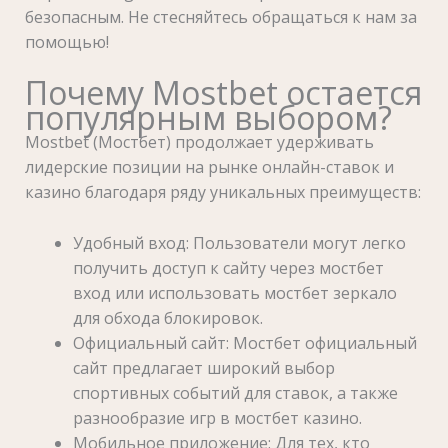
безопасным. Не стесняйтесь обращаться к нам за
помощью!
Почему Mostbet остается
популярным выбором?
Mostbet (Мостбет) продолжает удерживать
лидерские позиции на рынке онлайн-ставок и
казино благодаря ряду уникальных преимуществ:
Удобный вход: Пользователи могут легко
получить доступ к сайту через мостбет
вход или использовать мостбет зеркало
для обхода блокировок.
Официальный сайт: Мостбет официальный
сайт предлагает широкий выбор
спортивных событий для ставок, а также
разнообразие игр в мостбет казино.
Мобильное приложение: Для тех, кто