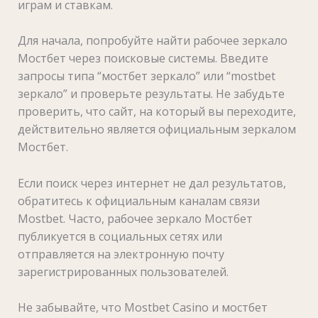
играм и ставкам.
Для начала, попробуйте найти рабочее зеркало
Мостбет через поисковые системы. Введите
запросы типа “мостбет зеркало” или “mostbet
зеркало” и проверьте результаты. Не забудьте
проверить, что сайт, на который вы переходите,
действительно является официальным зеркалом
Мостбет.
Если поиск через интернет не дал результатов,
обратитесь к официальным каналам связи
Mostbet. Часто, рабочее зеркало Мостбет
публикуется в социальных сетях или
отправляется на электронную почту
зарегистрированных пользователей.
Не забывайте, что Mostbet Casino и мостбет