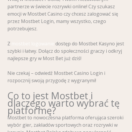
partnerze w świecie rozrywki online! Czy szukasz
emocji w Mostbet Casino czy chcesz zalogować się
przez Mostbet Login, mamy wszystko, czego
potrzebujesz.
Z
mostbet logowanie
dostęp do Mostbet Kasyno jest
szybki i łatwy. Dołącz do społeczności graczy i odkryj
najlepsze gry w Most Bet już dziś!
Nie czekaj – odwiedź Mostbet Casino Login i
rozpocznij swoją przygodę z wygranymi!
Co to jest Mostbet i
dlaczego warto wybrać tę
platformę?
Mostbet to nowoczesna platforma oferująca szeroki
wybór gier, zakładów sportowych oraz rozrywki w