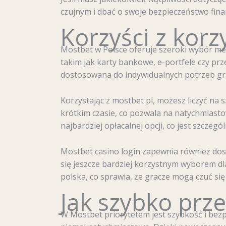
czujnym i dbać o swoje bezpieczeństwo fin
Korzyści z korz
Mostbet w Polsce oferuje szeroki wybór me
takim jak karty bankowe, e-portfele czy prz
dostosowana do indywidualnych potrzeb grac
Korzystając z mostbet pl, możesz liczyć na 
krótkim czasie, co pozwala na natychmiast
najbardziej opłacalnej opcji, co jest szczeg
Mostbet casino login zapewnia również dos
się jeszcze bardziej korzystnym wyborem dl
polska, co sprawia, że gracze mogą czuć si
Jak szybko prz
W Mostbet priorytetem jest szybkość i bezp