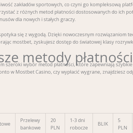
żliwość zakładów sportowych, co czyni go kompleksową plat
rzystać z różnych metod płatności dostosowanych do ich pot
onusów dla nowych i stałych graczy.
 spotyka się z wygodą. Dzięki nowoczesnym rozwiązaniom t
erając mostbet, zyskujesz dostęp do światowej klasy rozrywk
sze metody płatnośc
szeroki wybór metod płatności, które zapewniają szybkie i
onto w Mostbet Casino, czy wypłacić wygrane, znajdziesz odp
Przelewy
20
1-3 dni
5
towe
BLIK
bankowe
PLN
robocze
PLN