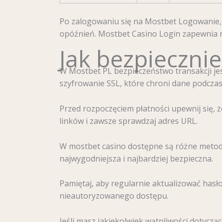
Po zalogowaniu się na Mostbet Logowanie,
opóźnień. Mostbet Casino Login zapewnia r
Jak bezpieczni
W Mostbet PL bezpieczeństwo transakcji j
szyfrowanie SSL, które chroni dane podcza
Przed rozpoczęciem płatności upewnij się, ż
linków i zawsze sprawdzaj adres URL.
W mostbet casino dostępne są różne metody p
najwygodniejsza i najbardziej bezpieczna.
Pamiętaj, aby regularnie aktualizować hasł
nieautoryzowanego dostępu.
Jeśli masz jakiekolwiek wątpliwości dotyczą