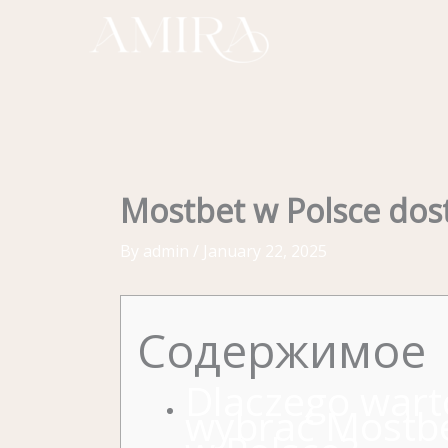
Skip
to
content
Mostbet w Polsce dos
By
admin
/
January 22, 2025
Содержимое
Dlaczego wart
wybrać Mostb