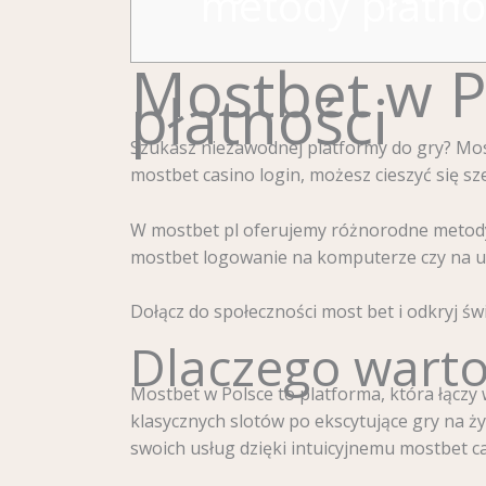
metody płatno
Mostbet w P
płatności
Szukasz niezawodnej platformy do gry? Most
mostbet casino login, możesz cieszyć się sz
W mostbet pl oferujemy różnorodne metody p
mostbet logowanie na komputerze czy na u
Dołącz do społeczności most bet i odkryj świ
Dlaczego warto
Mostbet w Polsce to platforma, która łączy
klasycznych slotów po ekscytujące gry na ż
swoich usług dzięki intuicyjnemu mostbet ca