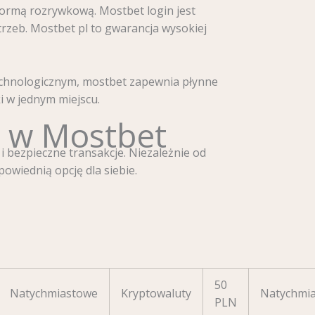
formą rozrywkową. Mostbet login jest
rzeb. Mostbet pl to gwarancja wysokiej
echnologicznym, mostbet zapewnia płynne
i w jednym miejscu.
i w Mostbet
 bezpieczne transakcje. Niezależnie od
owiednią opcję dla siebie.
50
Natychmiastowe
Kryptowaluty
Natychmi
PLN