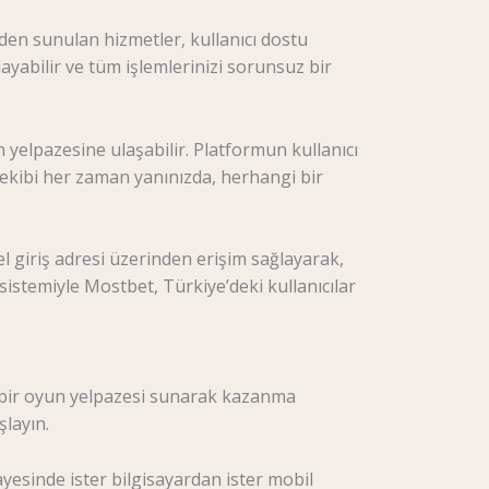
den sunulan hizmetler, kullanıcı dostu
ayabilir ve tüm işlemlerinizi sorunsuz bir
n yelpazesine ulaşabilir. Platformun kullanıcı
ekibi her zaman yanınızda, herhangi bir
 giriş adresi üzerinden erişim sağlayarak,
istemiyle Mostbet, Türkiye’deki kullanıcılar
 bir oyun yelpazesi sunarak kazanma
layın.
ayesinde ister bilgisayardan ister mobil