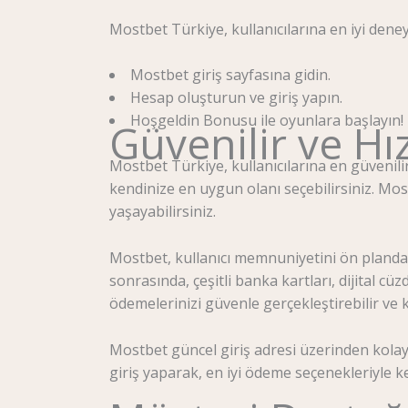
Mostbet Türkiye, kullanıcılarına en iyi dene
Mostbet giriş sayfasına gidin.
Hesap oluşturun ve giriş yapın.
Hoşgeldin Bonusu ile oyunlara başlayın!
Güvenilir ve H
Mostbet Türkiye, kullanıcılarına en güvenili
kendinize en uygun olanı seçebilirsiniz. Mo
yaşayabilirsiniz.
Mostbet, kullanıcı memnuniyetini ön planda t
sonrasında, çeşitli banka kartları, dijital 
ödemelerinizi güvenle gerçekleştirebilir ve k
Mostbet güncel giriş adresi üzerinden kolayc
giriş yaparak, en iyi ödeme seçenekleriyle ke