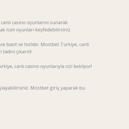
canlı casino oyunlarını sunarak
rak tüm oyunları keşfedebilirsiniz.
ce basit ve hızlıdır. Mostbet Türkiye, canlı
 tadını çıkarın!
ye, canlı casino oyunlarıyla sizi bekliyor!
ayabilirsiniz. Mostbet giriş yaparak bu