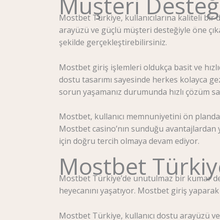
Müşteri Desteğ
Mostbet Türkiye, kullanıcılarına kaliteli b
arayüzü ve güçlü müşteri desteğiyle öne çıka
şekilde gerçekleştirebilirsiniz.
Mostbet giriş işlemleri oldukça basit ve hızl
dostu tasarımı sayesinde herkes kolayca ge
sorun yaşamanız durumunda hızlı çözüm sağ
Mostbet, kullanıcı memnuniyetini ön planda 
Mostbet casino’nın sunduğu avantajlardan ya
için doğru tercih olmaya devam ediyor.
Mostbet Türkiy
Mostbet Türkiye’de unutulmaz bir kumar de
heyecanını yaşatıyor. Mostbet giriş yapara
Mostbet Türkiye, kullanıcı dostu arayüzü ve g