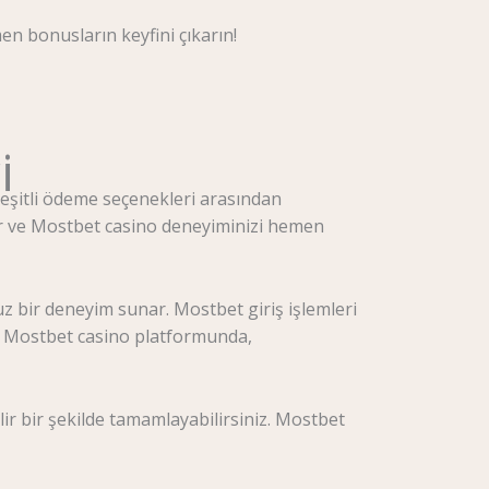
en bonusların keyfini çıkarın!
i
çeşitli ödeme seçenekleri arasından
lir ve Mostbet casino deneyiminizi hemen
uz bir deneyim sunar. Mostbet giriş işlemleri
iz. Mostbet casino platformunda,
ir bir şekilde tamamlayabilirsiniz. Mostbet