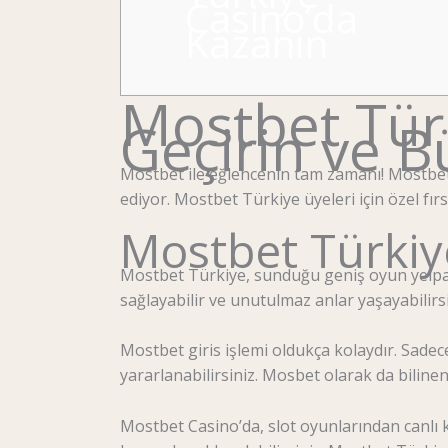
Casino’da
Kazanın
Mostbet Türk
Geçirin ve B
Mostbet ile eğlencenin tam zamanı! Mostbet
ediyor. Mostbet Türkiye üyeleri için özel fırs
Mostbet Türkiye
Mostbet Türkiye, sunduğu geniş oyun yelpaze
sağlayabilir ve unutulmaz anlar yaşayabilirsi
Mostbet giris işlemi oldukça kolaydır. Sade
yararlanabilirsiniz. Mosbet olarak da bilinen 
Mostbet Casino’da, slot oyunlarından canlı 