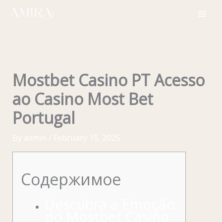
Skip
to
content
Mostbet Casino PT Acesso
ao Casino Most Bet
Portugal
By
admin
/
February 15, 2025
Содержимое
Descubra a Emoção
do Mostbet Casino