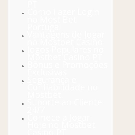
PT
Como Fazer Login
no Most Bet
Portugal
Vantagens de Jogar
no Mostbet Casino
Jogos Populares no
Mostbet Casino PT
Bônus e Promoções
Exclusivas
Segurança e
Confiabilidade no
Mostbet
Suporte ao Cliente
24/7
Comece a Jogar
Hoje no Mostbet
Casino PT