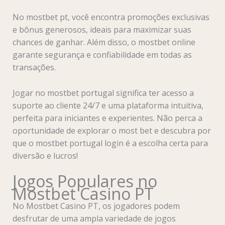
No mostbet pt, você encontra promoções exclusivas
e bônus generosos, ideais para maximizar suas
chances de ganhar. Além disso, o mostbet online
garante segurança e confiabilidade em todas as
transações.
Jogar no mostbet portugal significa ter acesso a
suporte ao cliente 24/7 e uma plataforma intuitiva,
perfeita para iniciantes e experientes. Não perca a
oportunidade de explorar o most bet e descubra por
que o mostbet portugal login é a escolha certa para
diversão e lucros!
Jogos Populares no
Mostbet Casino PT
No Mostbet Casino PT, os jogadores podem
desfrutar de uma ampla variedade de jogos