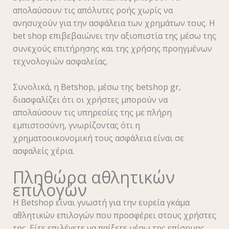
απολαύσουν τις απόλυτες ροής χωρίς να
ανησυχούν για την ασφάλεια των χρημάτων τους. Η
bet shop επιβεβαιώνει την αξιοπιστία της μέσω της
συνεχούς επιτήρησης και της χρήσης προηγμένων
τεχνολογιών ασφαλείας.
Συνολικά, η Betshop, μέσω της betshop gr,
διασφαλίζει ότι οι χρήστες μπορούν να
απολαύσουν τις υπηρεσίες της με πλήρη
εμπιστοσύνη, γνωρίζοντας ότι η
χρηματοοικονομική τους ασφάλεια είναι σε
ασφαλείς χέρια.
Πληθώρα αθλητικών
επιλογών
Η Betshop είναι γνωστή για την ευρεία γκάμα
αθλητικών επιλογών που προσφέρει στους χρήστες
της. Είτε επιλέγετε να παίξετε μέσω της επίσημης