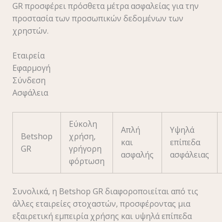
GR προσφέρει πρόσθετα μέτρα ασφαλείας για την
προστασία των προσωπικών δεδομένων των
χρηστών.
Εταιρεία
Εφαρμογή
Σύνδεση
Ασφάλεια
Εύκολη
Απλή
Υψηλά
Betshop
χρήση,
και
επίπεδα
GR
γρήγορη
ασφαλής
ασφάλειας
φόρτωση
Συνολικά, η Betshop GR διαφοροποιείται από τις
άλλες εταιρείες στοχαστών, προσφέροντας μια
εξαιρετική εμπειρία χρήσης και υψηλά επίπεδα