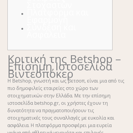
Στοχαστών
Πλατφόρμα και
Εφαρμογή
Σύνδεση και
Ασφάλεια
Κριτική της Betshop –
Επίσημη Ιστοσελίδα
Βιντεοπόκερ
Η Betshop, γνωστή και ως βετσοπ, είναι μια από τις
πιο δημοφιλείς εταιρείες στο χώρο των
στοιχηματικών στην Ελλάδα. Με την επίσημη
ιστοσελίδα betshop.gr, οι χρήστες έχουν τη
δυνατότητα να πραγματοποιήσουν τις
στοιχηματικές τους συναλλαγές με ευκολία και
ασφάλεια. Η πλατφόρμα προσφέρει μια ευρεία
γκάμα από αθλητικά γεγονότα και επιλογές