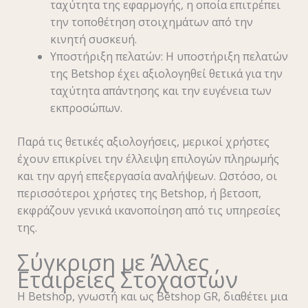
ταχύτητα της εφαρμογής, η οποία επιτρέπει
την τοποθέτηση στοιχημάτων από την
κινητή συσκευή.
Υποστήριξη πελατών: Η υποστήριξη πελατών
της Betshop έχει αξιολογηθεί θετικά για την
ταχύτητα απάντησης και την ευγένεια των
εκπροσώπων.
Παρά τις θετικές αξιολογήσεις, μερικοί χρήστες
έχουν επικρίνει την έλλειψη επιλογών πληρωμής
και την αργή επεξεργασία αναλήψεων. Ωστόσο, οι
περισσότεροι χρήστες της Betshop, ή βετσοπ,
εκφράζουν γενικά ικανοποίηση από τις υπηρεσίες
της.
Σύγκριση με Άλλες
Εταιρείες Στοχαστών
Η Betshop, γνωστή και ως Betshop GR, διαθέτει μια