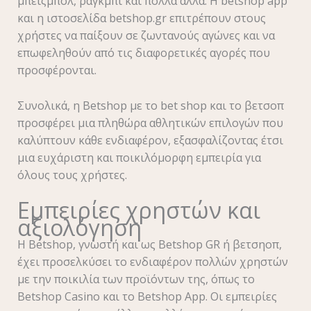
μπέιζμπολ, ράγκμπι και πολλά άλλα. Η betshop app
και η ιστοσελίδα betshop.gr επιτρέπουν στους
χρήστες να παίξουν σε ζωντανούς αγώνες και να
επωφεληθούν από τις διαφορετικές αγορές που
προσφέρονται.
Συνολικά, η Betshop με το bet shop και το βετσοπ
προσφέρει μια πληθώρα αθλητικών επιλογών που
καλύπτουν κάθε ενδιαφέρον, εξασφαλίζοντας έτσι
μια ευχάριστη και ποικιλόμορφη εμπειρία για
όλους τους χρήστες.
Εμπειρίες χρηστών και
αξιολόγηση
Η Betshop, γνωστή και ως Betshop GR ή βετσηοπ,
έχει προσελκύσει το ενδιαφέρον πολλών χρηστών
με την ποικιλία των προϊόντων της, όπως το
Betshop Casino και το Betshop App. Οι εμπειρίες