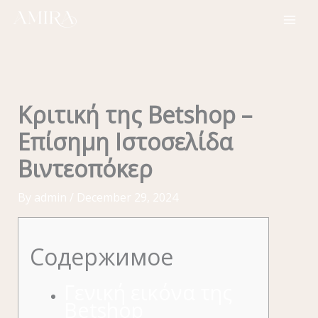
Skip
to
content
Κριτική της Betshop –
Επίσημη Ιστοσελίδα
Βιντεοπόκερ
By
admin
/
December 29, 2024
Содержимое
Γενική εικόνα της
Betshop