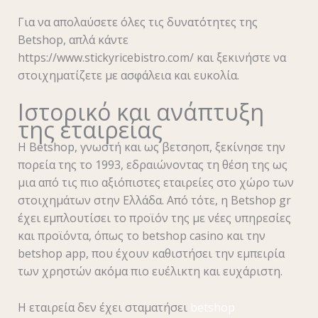
Για να απολαύσετε όλες τις δυνατότητες της
Betshop, απλά κάντε
https://www.stickyricebistro.com/ και ξεκινήστε να
στοιχηματίζετε με ασφάλεια και ευκολία.
Ιστορικό και ανάπτυξη
της εταιρείας
Η Betshop, γνωστή και ως βετσηοπ, ξεκίνησε την
πορεία της το 1993, εδραιώνοντας τη θέση της ως
μια από τις πιο αξιόπιστες εταιρείες στο χώρο των
στοιχημάτων στην Ελλάδα. Από τότε, η Betshop gr
έχει εμπλουτίσει το προϊόν της με νέες υπηρεσίες
και προϊόντα, όπως το betshop casino και την
betshop app, που έχουν καθιστήσει την εμπειρία
των χρηστών ακόμα πιο ευέλικτη και ευχάριστη.
Η εταιρεία δεν έχει σταματήσει
betshop