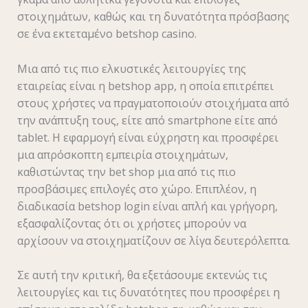
στοιχημάτων, καθώς και τη δυνατότητα πρόσβασης
σε ένα εκτεταμένο betshop casino.
Μια από τις πιο ελκυστικές λειτουργίες της
εταιρείας είναι η betshop app, η οποία επιτρέπει
στους χρήστες να πραγματοποιούν στοιχήματα από
την ανάπτυξη τους, είτε από smartphone είτε από
tablet. Η εφαρμογή είναι εύχρηστη και προσφέρει
μια απρόσκοπτη εμπειρία στοιχημάτων,
καθιστώντας την bet shop μια από τις πιο
προσβάσιμες επιλογές στο χώρο. Επιπλέον, η
διαδικασία betshop login είναι απλή και γρήγορη,
εξασφαλίζοντας ότι οι χρήστες μπορούν να
αρχίσουν να στοιχηματίζουν σε λίγα δευτερόλεπτα.
Σε αυτή την κριτική, θα εξετάσουμε εκτενώς τις
λειτουργίες και τις δυνατότητες που προσφέρει η