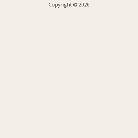
Copyright © 2026