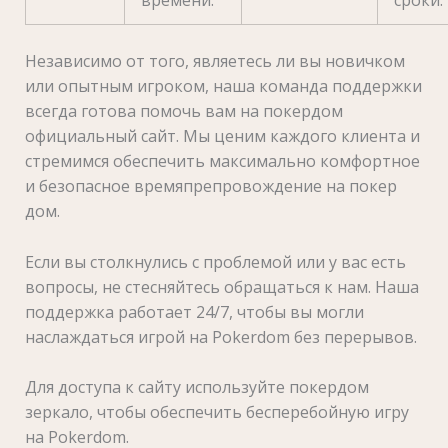
времени.
сроки.
Независимо от того, являетесь ли вы новичком
или опытным игроком, наша команда поддержки
всегда готова помочь вам на покердом
официальный сайт. Мы ценим каждого клиента и
стремимся обеспечить максимально комфортное
и безопасное времяпрепровождение на покер
дом.
Если вы столкнулись с проблемой или у вас есть
вопросы, не стесняйтесь обращаться к нам. Наша
поддержка работает 24/7, чтобы вы могли
наслаждаться игрой на Pokerdom без перерывов.
Для доступа к сайту используйте покердом
зеркало, чтобы обеспечить бесперебойную игру
на Pokerdom.