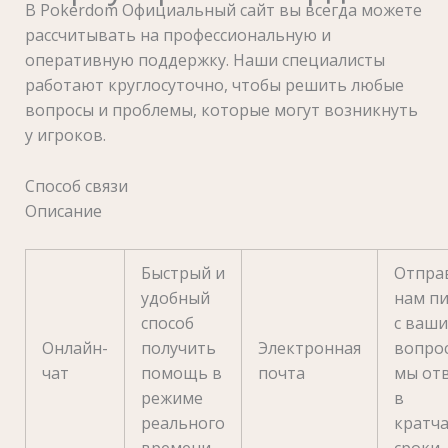
В Pokerdom Официальный сайт вы всегда можете
рассчитывать на профессиональную и
оперативную поддержку. Наши специалисты
работают круглосуточно, чтобы решить любые
вопросы и проблемы, которые могут возникнуть
у игроков.
Способ связи
Описание
Быстрый и
Отпра
удобный
нам п
способ
с ваш
Онлайн-
получить
Электронная
вопрос
чат
помощь в
почта
мы от
режиме
в
реального
кратч