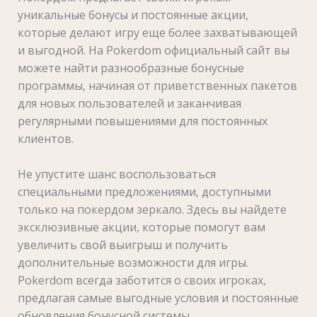
уникальные бонусы и постоянные акции,
которые делают игру еще более захватывающей
и выгодной. На Pokerdom официальный сайт вы
можете найти разнообразные бонусные
программы, начиная от приветственных пакетов
для новых пользователей и заканчивая
регулярными повышениями для постоянных
клиентов.
Не упустите шанс воспользоваться
специальными предложениями, доступными
только на покердом зеркало. Здесь вы найдете
эксклюзивные акции, которые помогут вам
увеличить свой выигрыш и получить
дополнительные возможности для игры.
Pokerdom всегда заботится о своих игроках,
предлагая самые выгодные условия и постоянные
обновления бонусной системы.