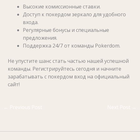
Высокие комиссионные ставки.
Доступ к покердом зеркало для удобного
входа.
Регулярные бонусы и специальные
предложения.
Поддержка 24/7 от команды Pokerdom.
Не упустите шанс стать частью нашей успешной
команды. Регистрируйтесь сегодня и начните
зарабатывать с покердом вход на официальный
сайт!
←
Previous Post
Next Post
→