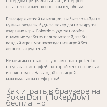
покердом официальный сайт, интерфейс
остается неизменно простым и удобным.
Благодаря четкой навигации, вы быстро найдете
нужные разделы, будь то покер дом или другие
азартные игры. Pokerdom уделяет особое
внимание удобству пользователей, чтобы
каждый игрок мог наслаждаться игрой без
лишних затруднений.
Независимо от вашего уровня опыта, pokerdom
предлагает интерфейс, который легко освоить и
использовать. Наслаждайтесь игрой с
максимальным комфортом!
Как играть в браузере на
PokerDom (ПокерДом)
бесплатно