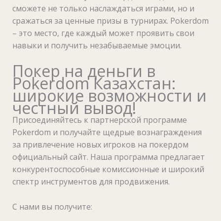
сможете не только наслаждаться играми, но и
сражаться за ценные призы в турнирах. Pokerdom
– это место, где каждый может проявить свои
навыки и получить незабываемые эмоции.
Покер на деньги в
Pokerdom Казахстан:
широкие возможности и
честный вывод!
Присоединяйтесь к партнерской программе
Pokerdom и получайте щедрые вознаграждения
за привлечение новых игроков на покердом
официальный сайт. Наша программа предлагает
конкурентоспособные комиссионные и широкий
спектр инструментов для продвижения.
С нами вы получите: