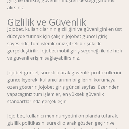
giriş ile birlikte, güvenilir müşteri desteği garantisi
alırsınız.
Gizlilik ve Güvenlik
Jojobet, kullanıcılarının gizliliğini ve güvenliğini en üst
düzeyde tutmak için çalışır. Jojobet güncel giriş
sayesinde, tüm işlemleriniz şifreli bir şekilde
gerçekleştirilir. Jojobet mobil giriş seçeneği ile de hızlı
ve güvenli erişim sağlayabilirsiniz.
Jojobet güncel, sürekli olarak güvenlik protokollerini
güncelleyerek, kullanıcılarının bilgilerini korumaya
özen gösterir. Jojobet giriş güncel sayfası üzerinden
yapacağınız tüm işlemler, en yüksek güvenlik
standartlarında gerçekleşir.
Jojo bet, kullanıcı memnuniyetini ön planda tutarak,
gizlilik politikasını sürekli olarak gözden geçirir ve