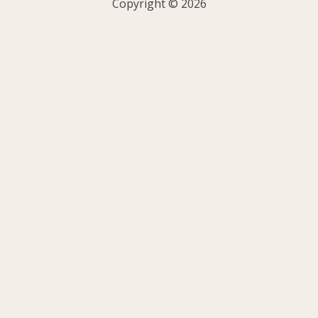
Copyright © 2026