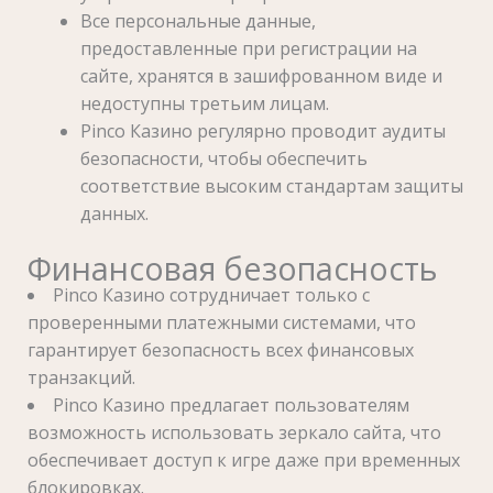
Все персональные данные,
предоставленные при регистрации на
сайте, хранятся в зашифрованном виде и
недоступны третьим лицам.
Pinco Казино регулярно проводит аудиты
безопасности, чтобы обеспечить
соответствие высоким стандартам защиты
данных.
Финансовая безопасность
Pinco Казино сотрудничает только с
проверенными платежными системами, что
гарантирует безопасность всех финансовых
транзакций.
Pinco Казино предлагает пользователям
возможность использовать зеркало сайта, что
обеспечивает доступ к игре даже при временных
блокировках.