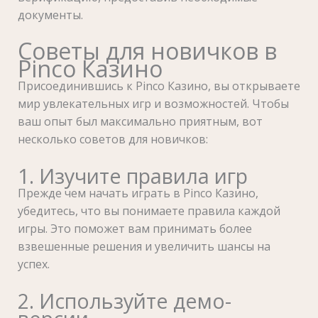
документы.
Советы для новичков в
Pinco Казино
Присоединившись к Pinco Казино, вы открываете
мир увлекательных игр и возможностей. Чтобы
ваш опыт был максимально приятным, вот
несколько советов для новичков:
1. Изучите правила игр
Прежде чем начать играть в Pinco Казино,
убедитесь, что вы понимаете правила каждой
игры. Это поможет вам принимать более
взвешенные решения и увеличить шансы на
успех.
2. Используйте демо-