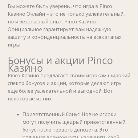
Вы можете быть уверены, что игра в Pinco
Казино Онлайн – это не только увлекательный,
но и безопасный опыт. Pinco Казино
Официальное гарантирует вам надежную
защиту и конфиденциальность на всех этапах
игры.
Бонусы и акции Pinco
Казино
Pinco Казино предлагает своим игрокам широкий
спектр бонусов и акций, которые делают игру
еще более увлекательной и выгодной. Вот
некоторые из них:
Приветственный бонус: Новые игроки
могут получить щедрый приветственный
бонус после первого депозита. Это
отличная возможность увеличить свой