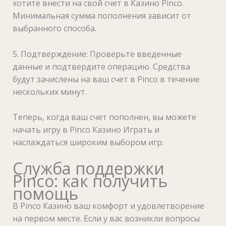
хотите внести на свой счет в Казино Pinco.
Минимальная сумма пополнения зависит от
выбранного способа.
5. Подтверждение: Проверьте введенные
данные и подтвердите операцию. Средства
будут зачислены на ваш счет в Pinco в течение
нескольких минут.
Теперь, когда ваш счет пополнен, вы можете
начать игру в Pinco Казино Играть и
наслаждаться широким выбором игр.
Служба поддержки
Pinco: как получить
помощь
В Pinco Казино ваш комфорт и удовлетворение
на первом месте. Если у вас возникли вопросы