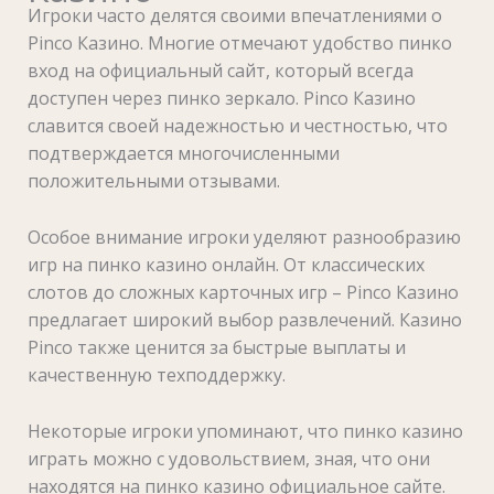
Игроки часто делятся своими впечатлениями о
Pinco Казино. Многие отмечают удобство пинко
вход на официальный сайт, который всегда
доступен через пинко зеркало. Pinco Казино
славится своей надежностью и честностью, что
подтверждается многочисленными
положительными отзывами.
Особое внимание игроки уделяют разнообразию
игр на пинко казино онлайн. От классических
слотов до сложных карточных игр – Pinco Казино
предлагает широкий выбор развлечений. Казино
Pinco также ценится за быстрые выплаты и
качественную техподдержку.
Некоторые игроки упоминают, что пинко казино
играть можно с удовольствием, зная, что они
находятся на пинко казино официальное сайте.