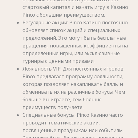
стартовый капитал и начать игру в Казино
Pinco с большим преимуществом.
Регулярные акции: Pinco Казино постоянно
обновляет список акций и специальных
предложений. Это могут быть бесплатные
вращения, повышенные коэффициенты на
определенные игры, или эксклюзивные
турниры с ценными призами.
Лояльность VIP: Для постоянных игроков
Pinco предлагает программу лояльности,
которая позволяет накапливать баллы и
обменивать их на различные бонусы. Чем
больше вы играете, тем больше
преимуществ получаете.
Специальные бонусы: Pinco Казино часто
проводит тематические акции,
посвященные праздникам или событиям.
Это может быть бонус на день рождения,