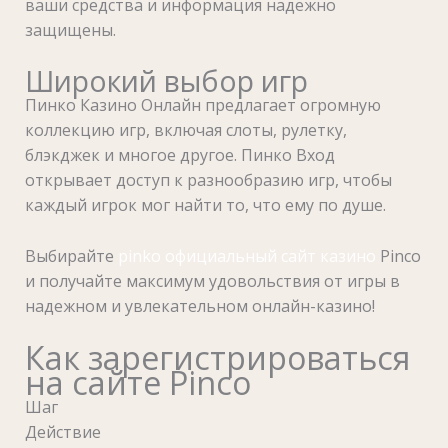
ваши средства и информация надежно
защищены.
Широкий выбор игр
Пинко Казино Онлайн предлагает огромную
коллекцию игр, включая слоты, рулетку,
блэкджек и многое другое. Пинко Вход
открывает доступ к разнообразию игр, чтобы
каждый игрок мог найти то, что ему по душе.
Выбирайте
pinko официальный сайт казино
Pinco
и получайте максимум удовольствия от игры в
надежном и увлекательном онлайн-казино!
Как зарегистрироваться
на сайте Pinco
Шаг
Действие