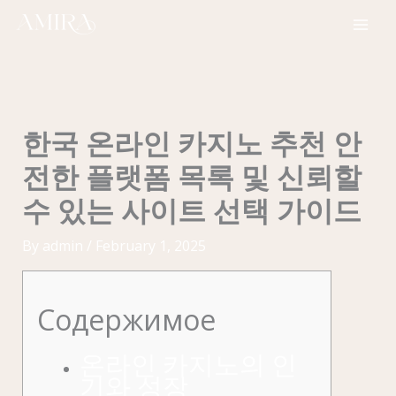
Skip
to
content
한국 온라인 카지노 추천 안
전한 플랫폼 목록 및 신뢰할
수 있는 사이트 선택 가이드
By
admin
/
February 1, 2025
Содержимое
온라인 카지노의 인
기와 성장