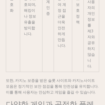
계
사용
호
호되며,
여 계
보
인
자의
화
해킹이
정 접
호
증
개인
나 정보
근을
정
정보
유출을
더욱
책
를
방지합
안전
제3
니다.
하게
자와
만듭
공유
니다.
하지
않습
니
다.
또한, 카지노 보증을 받은 슬롯 사이트와 카지노사이트
모음은 정기적인 보안 점검을 통해 안전성을 유지합니다.
이를 통해 사용자는 안심하고 게임을 즐길 수 있습니다.
다양한 게임과 공정한 플레