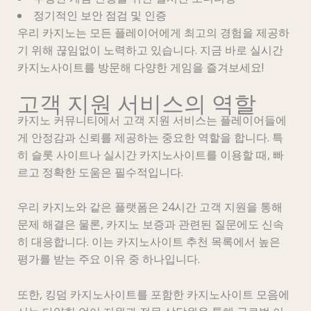
정기적인 보안 점검 및 인증
우리 카지노는 모든 플레이어에게 최고의 경험을 제공하
기 위해 끊임없이 노력하고 있습니다. 지금 바로 실시간
카지노사이트를 방문해 다양한 게임을 즐겨보세요!
고객 지원 서비스의 역할
카지노 커뮤니티에서 고객 지원 서비스는 플레이어들에
게 안정감과 신뢰를 제공하는 중요한 역할을 합니다. 특
히 슬롯 사이트나 실시간 카지노사이트를 이용할 때, 빠
르고 정확한 도움은 필수적입니다.
우리 카지노와 같은 플랫폼은 24시간 고객 지원을 통해
문제 해결은 물론, 카지노 보증과 관련된 질문에도 신속
히 대응합니다. 이는 카지노사이트 추천 목록에서 높은
평가를 받는 주요 이유 중 하나입니다.
또한, 킹덤 카지노사이트를 포함한 카지노사이트 모음에