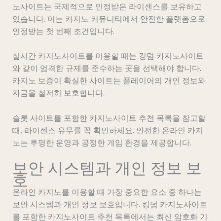
노사이트는 국제적으로 인정받은 라이센스를 보유하고
있습니다. 이는 카지노 커뮤니티에서 안전한 플랫폼으로
인정받는 첫 번째 조건입니다.
실시간 카지노사이트를 이용할 때는 킹덤 카지노사이트
와 같이 엄격한 규제를 준수하는 곳을 선택해야 합니다.
카지노 보증이 확실한 사이트는 플레이어의 개인 정보와
자금을 철저히 보호합니다.
슬롯 사이트를 포함한 카지노사이트 추천 목록을 참고할
때, 라이센스 유무를 꼭 확인하세요. 안전한 온라인 카지
노는 투명한 운영과 공정한 게임 환경을 제공합니다.
보안 시스템과 개인 정보 보
호
온라인 카지노를 이용할 때 가장 중요한 요소 중 하나는
보안 시스템과 개인 정보 보호입니다. 킹덤 카지노사이트
를 포함한 카지노사이트 추천 목록에서는 최신 암호화 기