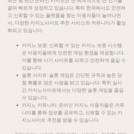
최근 몇 년간 온라인 카지노는 전 세계적으로 큰 인기를
끌며 빠르게 성장하고 있습니다. 특히 한국에서도 안전하
고 신뢰할 수 있는 플랫폼을 찾는 이용자들이 늘어나면
서, 다양한 카지노사이트 추천 서비스와 커뮤니티가 활성
화되고 있습니다.
카지노 보증: 신뢰할 수 있는 카지노 보증 시스템
은 이용자들에게 안전한 게임 환경을 제공합니다.
이를 통해 사기 사이트를 피하고 안전하게 즐길 수
있습니다.
슬롯 사이트: 슬롯 게임은 간단한 규칙과 높은 당
첨 확률로 많은 사랑을 받고 있습니다. 특히 실시
간 카지노사이트에서는 다양한 슬롯 게임을 즐길
수 있습니다.
카지노 커뮤니티: 온라인 카지노 이용자들은 커뮤
니티를 통해 정보를 공유하고, 신뢰할 수 있는 카
지노사이트 추천을 받을 수 있습니다.