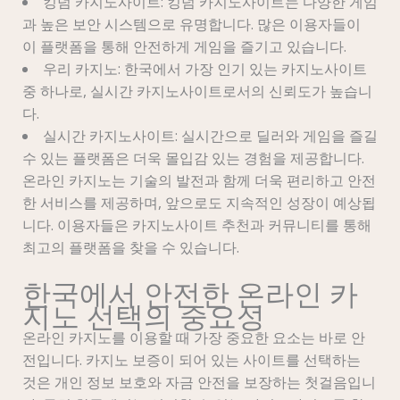
킹덤 카지노사이트: 킹덤 카지노사이트는 다양한 게임
과 높은 보안 시스템으로 유명합니다. 많은 이용자들이
이 플랫폼을 통해 안전하게 게임을 즐기고 있습니다.
우리 카지노: 한국에서 가장 인기 있는 카지노사이트
중 하나로, 실시간 카지노사이트로서의 신뢰도가 높습니
다.
실시간 카지노사이트: 실시간으로 딜러와 게임을 즐길
수 있는 플랫폼은 더욱 몰입감 있는 경험을 제공합니다.
온라인 카지노는 기술의 발전과 함께 더욱 편리하고 안전
한 서비스를 제공하며, 앞으로도 지속적인 성장이 예상됩
니다. 이용자들은 카지노사이트 추천과 커뮤니티를 통해
최고의 플랫폼을 찾을 수 있습니다.
한국에서 안전한 온라인 카
지노 선택의 중요성
온라인 카지노를 이용할 때 가장 중요한 요소는 바로 안
전입니다. 카지노 보증이 되어 있는 사이트를 선택하는
것은 개인 정보 보호와 자금 안전을 보장하는 첫걸음입니